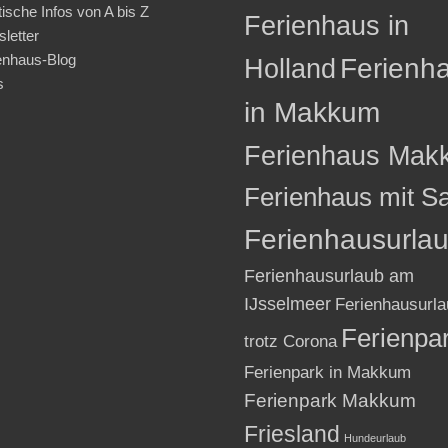
tische Infos von A bis Z
Ferienhaus in
letter
enhaus-Blog
Holland
Ferienh
s
in Makkum
Ferienhaus Mak
Ferienhaus mit S
Ferienhausurla
Ferienhausurlaub am
IJsselmeer
Ferienhausurla
Ferienpa
trotz Corona
Ferienpark in Makkum
Ferienpark Makkum
Friesland
Hundeurlaub