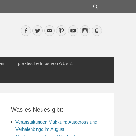
Suche
Facebook
Twitter
Email
Pinterest
YouTube
Instagram
Phone
cam
praktische Infos von A bis Z
Was es Neues gibt:
Veranstaltungen Makkum: Autocross und
Verhalenbingo im August