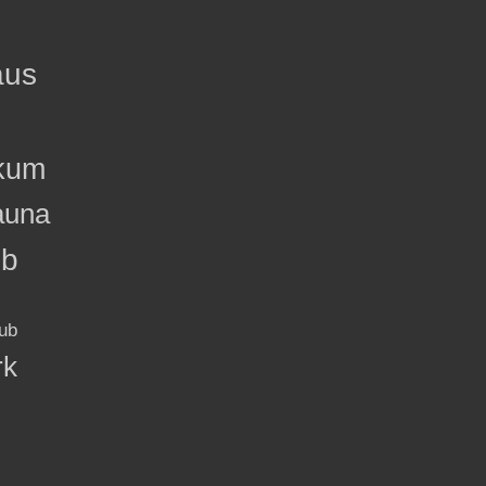
aus
kum
auna
ub
ub
rk