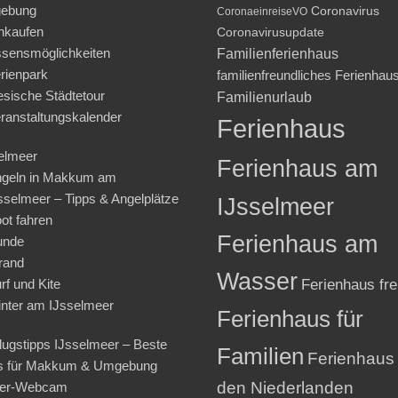
ebung
Coronavirus
CoronaeinreiseVO
nkaufen
Coronavirusupdate
sensmöglichkeiten
Familienferienhaus
rienpark
familienfreundliches Ferienhau
iesische Städtetour
Familienurlaub
ranstaltungskalender
Ferienhaus
elmeer
Ferienhaus am
geln in Makkum am
sselmeer – Tipps & Angelplätze
IJsselmeer
ot fahren
Ferienhaus am
unde
rand
Wasser
rf und Kite
Ferienhaus fre
nter am IJsselmeer
Ferienhaus für
lugstipps IJsselmeer – Beste
Familien
Ferienhaus 
s für Makkum & Umgebung
den Niederlanden
ter-Webcam