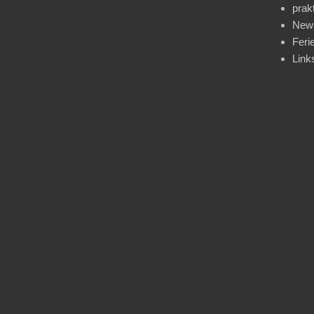
prak
News
Feri
Link