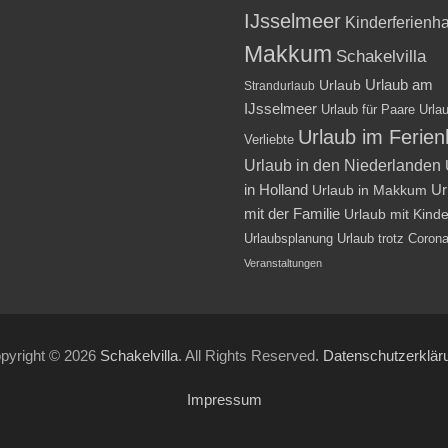
IJsselmeer
Kinderferienh
Makkum
Schakelvilla
Urlaub am
Urlaub
Strandurlaub
IJsselmeer
Urlaub für Paare
Urlau
Urlaub im Ferie
Verliebte
Urlaub in den Niederlanden
in Holland
Ur
Urlaub in Makkum
mit der Familie
Urlaub mit Kind
Urlaubsplanung
Urlaub trotz Coron
Veranstaltungen
pyright © 2026
Schakelvilla
. All Rights Reserved.
Datenschutzerklär
Impressum