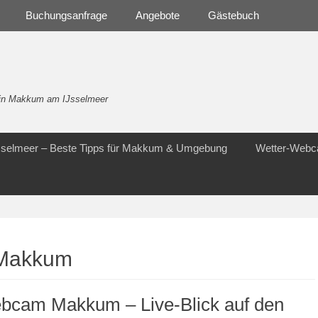
Buchungsanfrage
Angebote
Gästebuch
- in Makkum am IJsselmeer
Jsselmeer – Beste Tipps für Makkum & Umgebung
Wetter-Web
Makkum
bcam Makkum – Live-Blick auf den