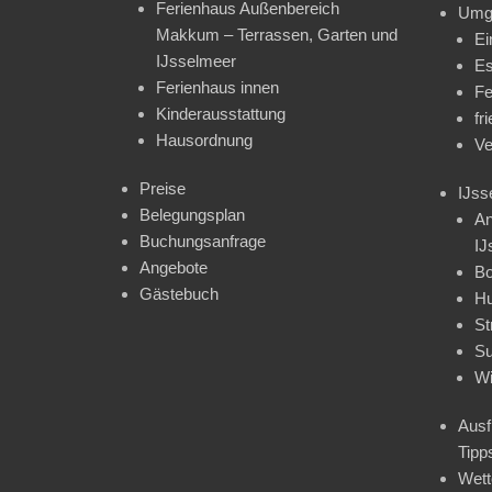
Ferienhaus Außenbereich
Umg
Makkum – Terrassen, Garten und
Ei
IJsselmeer
Es
Ferienhaus innen
Fe
Kinderausstattung
fr
Hausordnung
Ve
Preise
IJss
Belegungsplan
An
Buchungsanfrage
IJ
Angebote
Bo
Gästebuch
H
St
Su
Wi
Ausf
Tipp
Wet