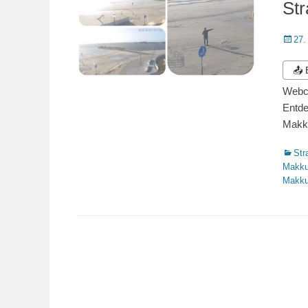
St
Veröffe
27.
am
📤
Webc
Entde
Makk
Katego
Str
Makk
Makk