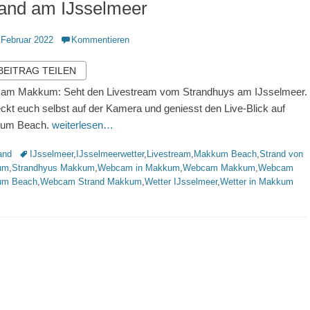
rand am IJsselmeer
ntlicht
 Februar 2022
Kommentieren
 BEITRAG TEILEN
am Makkum: Seht den Livestream vom Strandhuys am IJsselmeer.
ckt euch selbst auf der Kamera und geniesst den Live-Blick auf
um Beach.
weiterlesen…
rien
Schlagworte
and
IJsselmeer
,
IJsselmeerwetter
,
Livestream
,
Makkum Beach
,
Strand von
um
,
Strandhyus Makkum
,
Webcam in Makkum
,
Webcam Makkum
,
Webcam
um Beach
,
Webcam Strand Makkum
,
Wetter IJsselmeer
,
Wetter in Makkum