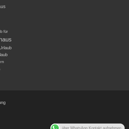
aus
b für
nhaus
Urlaub
laub
ern
a
ung
über WhatsApp Kontakt aufnehmen