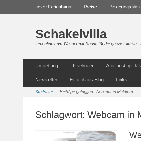
Weiter
Navigation
unser Ferienhaus
Preise
Belegungsplan
zum
Inhalt
Schakelvilla
Ferienhaus am Wasser mit Sauna für die ganze Familie 
Weiter
Sekundäre Navigation
Umgebung
IJsselmeer
Ausflugstipps I
zum
Inhalt
Newsletter
Ferienhaus-Blog
Links
Startseite
»
Beiträge getagged
Webcam in Makkum
Schlagwort:
Webcam in 
We