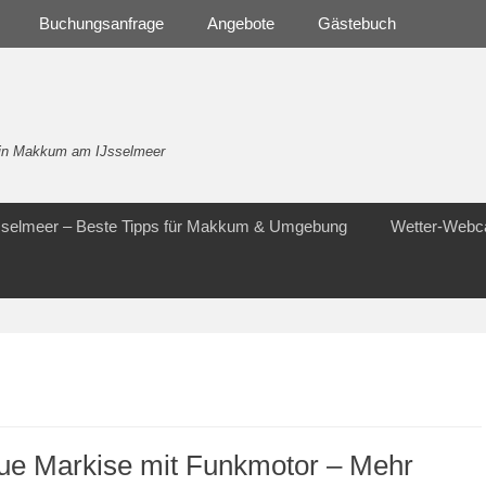
Buchungsanfrage
Angebote
Gästebuch
- in Makkum am IJsselmeer
Jsselmeer – Beste Tipps für Makkum & Umgebung
Wetter-Web
ue Markise mit Funkmotor – Mehr