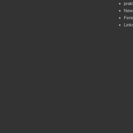
prak
News
Feri
Link