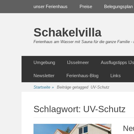
Weiter
Navigation
unser Ferienhaus
Preise
Belegungsplan
zum
Inhalt
Schakelvilla
Ferienhaus am Wasser mit Sauna für die ganze Familie 
Weiter
Sekundäre Navigation
Umgebung
IJsselmeer
Ausflugstipps I
zum
Inhalt
Newsletter
Ferienhaus-Blog
Links
Startseite
»
Beiträge getagged
UV-Schutz
Schlagwort:
UV-Schutz
Ne