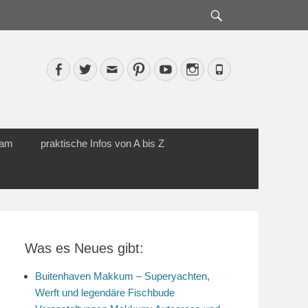
Suche
Facebook
Twitter
Email
Pinterest
YouTube
Instagram
Phone
cam
praktische Infos von A bis Z
Was es Neues gibt:
Buitenhaven Makkum – Superyachten,
Werft und legendäre Fischbude