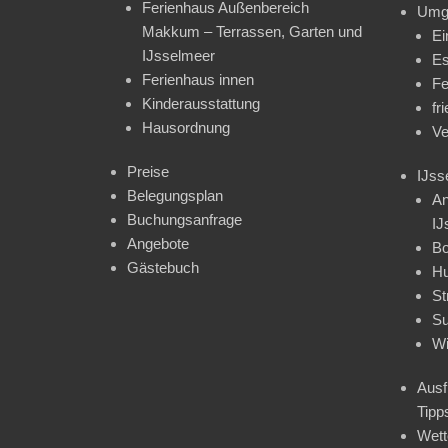
Ferienhaus Außenbereich
Umg
Makkum – Terrassen, Garten und
Ei
IJsselmeer
Es
Ferienhaus innen
Fe
Kinderausstattung
fr
Hausordnung
Ve
Preise
IJss
Belegungsplan
An
Buchungsanfrage
IJ
Angebote
Bo
Gästebuch
H
St
Su
Wi
Ausf
Tipp
Wet