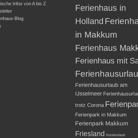
tische Infos von A bis Z
Ferienhaus in
letter
enhaus-Blog
Holland
Ferienh
s
in Makkum
Ferienhaus Mak
Ferienhaus mit S
Ferienhausurla
Ferienhausurlaub am
IJsselmeer
Ferienhausurla
Ferienpa
trotz Corona
Ferienpark in Makkum
Ferienpark Makkum
Friesland
Hundeurlaub