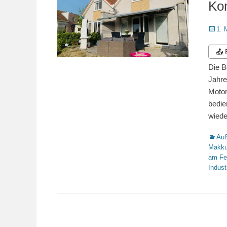
Kom
Veröffe
1. 
am
📤
Die B
Jahre
Motor
bedie
wiede
Katego
Auß
Makk
am Fe
Indus