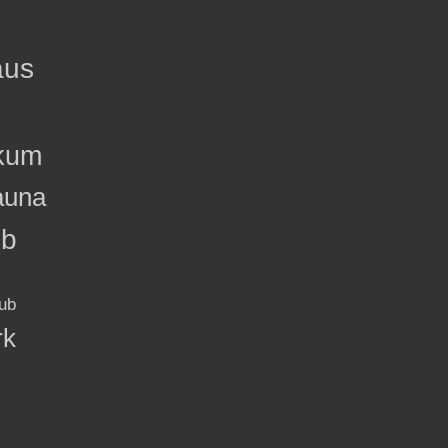
aus
kum
auna
ub
ub
rk