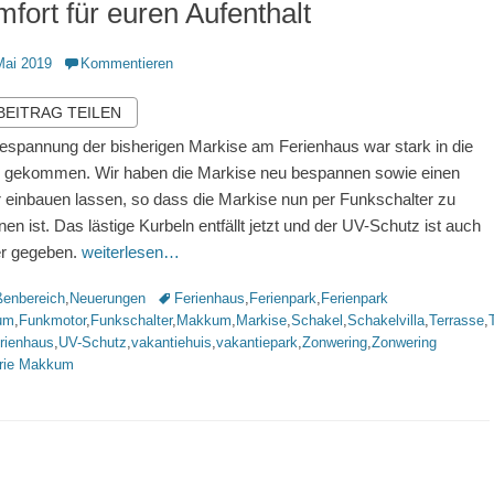
fort für euren Aufenthalt
ntlicht
Mai 2019
Kommentieren
 BEITRAG TEILEN
espannung der bisherigen Markise am Ferienhaus war stark in die
 gekommen. Wir haben die Markise neu bespannen sowie einen
 einbauen lassen, so dass die Markise nun per Funkschalter zu
nen ist. Das lästige Kurbeln entfällt jetzt und der UV-Schutz ist auch
r gegeben.
weiterlesen…
rien
Schlagworte
enbereich
,
Neuerungen
Ferienhaus
,
Ferienpark
,
Ferienpark
um
,
Funkmotor
,
Funkschalter
,
Makkum
,
Markise
,
Schakel
,
Schakelvilla
,
Terrasse
,
rienhaus
,
UV-Schutz
,
vakantiehuis
,
vakantiepark
,
Zonwering
,
Zonwering
trie Makkum