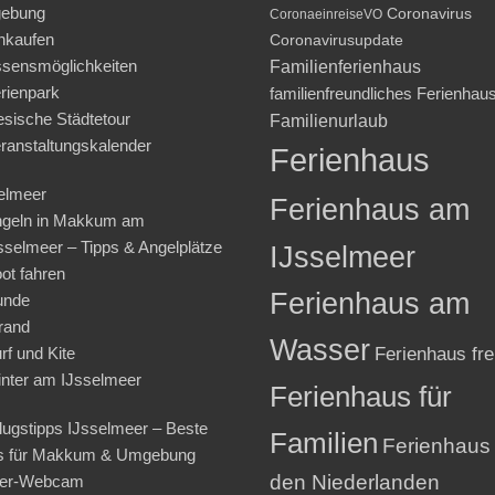
ebung
Coronavirus
CoronaeinreiseVO
nkaufen
Coronavirusupdate
sensmöglichkeiten
Familienferienhaus
rienpark
familienfreundliches Ferienhau
iesische Städtetour
Familienurlaub
ranstaltungskalender
Ferienhaus
elmeer
Ferienhaus am
geln in Makkum am
sselmeer – Tipps & Angelplätze
IJsselmeer
ot fahren
Ferienhaus am
unde
rand
Wasser
rf und Kite
Ferienhaus fre
nter am IJsselmeer
Ferienhaus für
lugstipps IJsselmeer – Beste
Familien
Ferienhaus 
s für Makkum & Umgebung
den Niederlanden
ter-Webcam