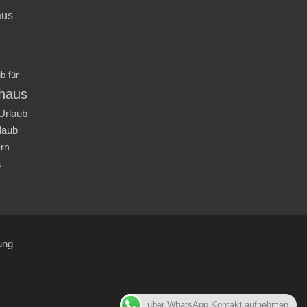
aus
b für
nhaus
Urlaub
laub
ern
a
ung
über WhatsApp Kontakt aufnehmen