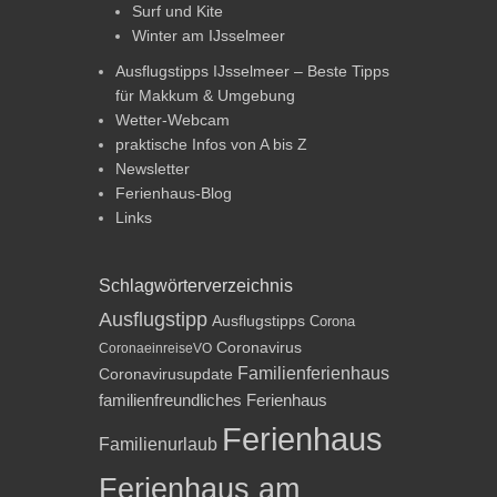
Surf und Kite
Winter am IJsselmeer
Ausflugstipps IJsselmeer – Beste Tipps
für Makkum & Umgebung
Wetter-Webcam
praktische Infos von A bis Z
Newsletter
Ferienhaus-Blog
Links
Schlagwörterverzeichnis
Ausflugstipp
Ausflugstipps
Corona
Coronavirus
CoronaeinreiseVO
Familienferienhaus
Coronavirusupdate
familienfreundliches Ferienhaus
Ferienhaus
Familienurlaub
Ferienhaus am