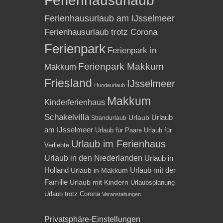
Ferienhausurlaub
Ferienhausurlaub am IJsselmeer
Ferienhausurlaub trotz Corona
Ferienpark
Ferienpark in
Ferienpark Makkum
Makkum
Friesland
IJsselmeer
Hundeurlaub
Makkum
Kinderferienhaus
Schakelvilla
Urlaub
Urlaub
Strandurlaub
am IJsselmeer
Urlaub für Paare
Urlaub für
Urlaub im Ferienhaus
Verliebte
Urlaub in den Niederlanden
Urlaub in
Holland
Urlaub mit der
Urlaub in Makkum
Familie
Urlaub mit Kindern
Urlaubsplanung
Urlaub trotz Corona
Veranstaltungen
Privatsphäre-Einstellungen