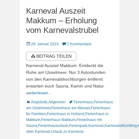
Karneval Auszeit
Makkum – Erholung
vom Karnevalstrubel
Veröffentlicht
28. Januar 2024
2 Kommentare
am
📤 BEITRAG TEILEN
Karneval Auszeit Makkum: Entdeckt die
Ruhe am IJsselmeer. Nur 3 Autostunden
von den Karnevalshochburgen entfernt
erwarten euch Sauna, Kamin und Natur.
weiterlesen…
Kategorien
Schlagworte
Angebote
,
Allgemein
Ferienhaus
,
Ferienhaus
am IJsselmeer
,
Ferienhaus am Wasser
,
Ferienhaus
für Familien
,
Ferienhaus in Holland
,
Ferienhaus in
Makkum
,
Ferienhaus Makkum
,
Ferienhaus mit
Sauna
,
Ferienhausurlaub
,
Ferienpark
,
Karneval
,
Karnevalsflüchtling
,
über Karneval
,
Urlaub zu Karneval