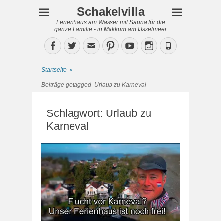
Schakelvilla
Ferienhaus am Wasser mit Sauna für die
ganze Familie - in Makkum am IJsselmeer
Facebook
Twitter
Email
Pinterest
YouTube
Instagram
Phone
Startseite
»
Beiträge getagged
Urlaub zu Karneval
Schlagwort:
Urlaub zu
Karneval