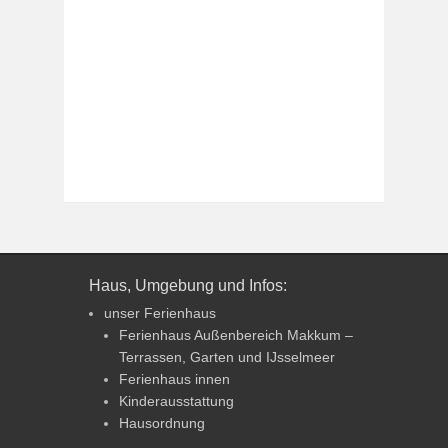
Haus, Umgebung und Infos:
unser Ferienhaus
Ferienhaus Außenbereich Makkum –
Terrassen, Garten und IJsselmeer
Ferienhaus innen
Kinderausstattung
Hausordnung