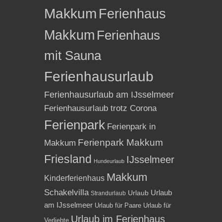
Makkum
Ferienhaus
Makkum
Ferienhaus
mit Sauna
Ferienhausurlaub
Ferienhausurlaub am IJsselmeer
Ferienhausurlaub trotz Corona
Ferienpark
Ferienpark in
Ferienpark Makkum
Makkum
Friesland
IJsselmeer
Hundeurlaub
Makkum
Kinderferienhaus
Schakelvilla
Urlaub
Urlaub
Strandurlaub
am IJsselmeer
Urlaub für Paare
Urlaub für
Urlaub im Ferienhaus
Verliebte