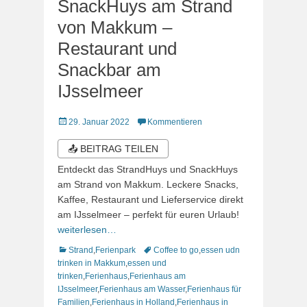
SnackHuys am Strand
von Makkum –
Restaurant und
Snackbar am
IJsselmeer
Veröffentlicht
29. Januar 2022
Kommentieren
am
📤 BEITRAG TEILEN
Entdeckt das StrandHuys und SnackHuys
am Strand von Makkum. Leckere Snacks,
Kaffee, Restaurant und Lieferservice direkt
am IJsselmeer – perfekt für euren Urlaub!
weiterlesen…
Kategorien
Schlagworte
Strand
,
Ferienpark
Coffee to go
,
essen udn
trinken in Makkum
,
essen und
trinken
,
Ferienhaus
,
Ferienhaus am
IJsselmeer
,
Ferienhaus am Wasser
,
Ferienhaus für
Familien
,
Ferienhaus in Holland
,
Ferienhaus in