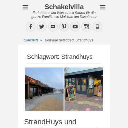
Schakelvilla
Ferienhaus am Wasser mit Sauna für die
ganze Familie - in Makkum am IJsselmeer
Facebook
Twitter
Email
Pinterest
YouTube
Instagram
Phone
Startseite
»
Beiträge getagged
Strandhuys
Schlagwort:
Strandhuys
StrandHuys und