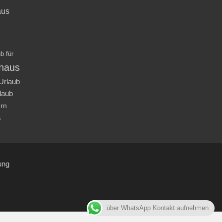
aus
b für
nhaus
Urlaub
laub
ern
a
ung
über WhatsApp Kontakt aufnehmen