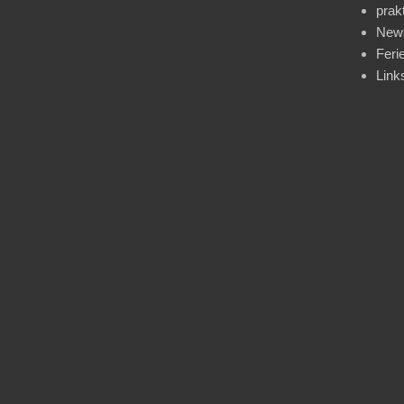
prak
News
Feri
Link