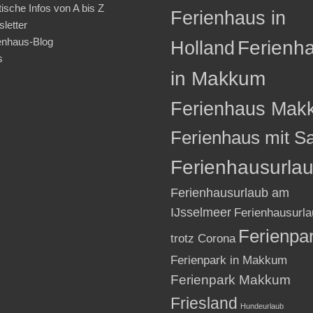
tische Infos von A bis Z
Ferienhaus in
letter
enhaus-Blog
Holland
Ferienh
s
in Makkum
Ferienhaus Mak
Ferienhaus mit S
Ferienhausurla
Ferienhausurlaub am
IJsselmeer
Ferienhausurla
Ferienpa
trotz Corona
Ferienpark in Makkum
Ferienpark Makkum
Friesland
Hundeurlaub