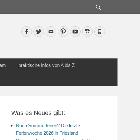
Suche
Facebook
Twitter
Email
Pinterest
YouTube
Instagram
Phone
cam
praktische Infos von A bis Z
Was es Neues gibt:
Noch Sommerferien? Die letzte
Ferienwoche 2026 in Friesland