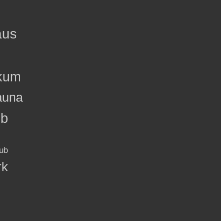
aus
kum
auna
ub
ub
rk