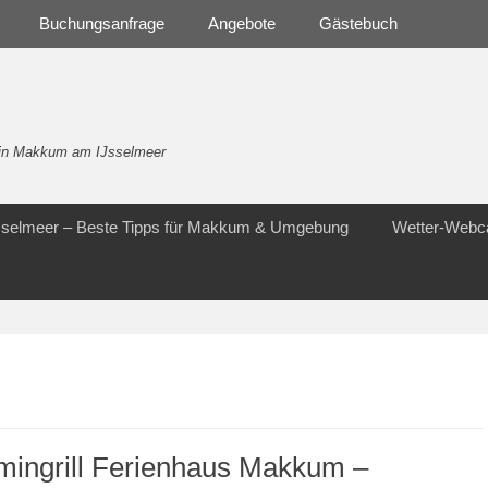
Buchungsanfrage
Angebote
Gästebuch
- in Makkum am IJsselmeer
Jsselmeer – Beste Tipps für Makkum & Umgebung
Wetter-Web
mingrill Ferienhaus Makkum –