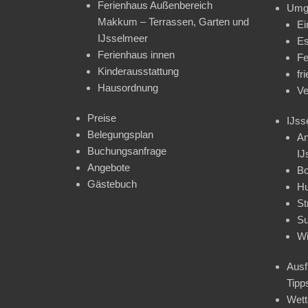
Ferienhaus Außenbereich
Umg
Makkum – Terrassen, Garten und
Ei
IJsselmeer
Es
Ferienhaus innen
Fe
Kinderausstattung
fr
Hausordnung
Ve
Preise
IJss
Belegungsplan
An
Buchungsanfrage
IJ
Angebote
Bo
Gästebuch
H
St
Su
Wi
Ausf
Tipp
Wet