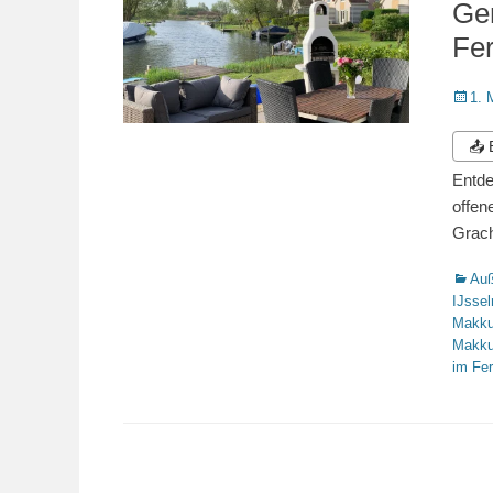
Ge
Fer
Veröffe
1. 
am
📤
Entde
offen
Grac
Katego
Auß
IJsse
Makk
Makk
im Fe