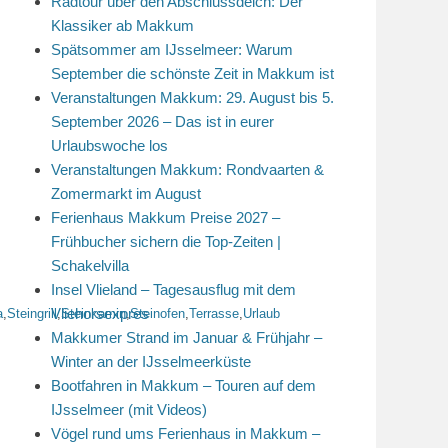
Radtour über den Abschlussdeich: Der
Klassiker ab Makkum
Spätsommer am IJsselmeer: Warum
September die schönste Zeit in Makkum ist
Veranstaltungen Makkum: 29. August bis 5.
September 2026 – Das ist in eurer
Urlaubswoche los
Veranstaltungen Makkum: Rondvaarten &
Zomermarkt im August
Ferienhaus Makkum Preise 2027 –
Frühbucher sichern die Top-Zeiten |
Schakelvilla
Insel Vlieland – Tagesausflug mit dem
Vliehorsexpres
a
,
Steingrill
,
Steinkamin
,
Steinofen
,
Terrasse
,
Urlaub
Makkumer Strand im Januar & Frühjahr –
Winter an der IJsselmeerküste
Bootfahren in Makkum – Touren auf dem
IJsselmeer (mit Videos)
Vögel rund ums Ferienhaus in Makkum –