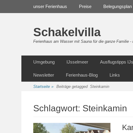
Weiter
Navigation
unser Ferienhaus
Preise
Belegungsplan
zum
Inhalt
Schakelvilla
Ferienhaus am Wasser mit Sauna für die ganze Familie 
Weiter
Sekundäre Navigation
Umgebung
IJsselmeer
Ausflugstipps I
zum
Inhalt
Newsletter
Ferienhaus-Blog
Links
Startseite
»
Beiträge getagged
Steinkamin
Schlagwort:
Steinkamin
Ka