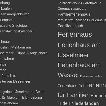
ebung
Coronavirus
CoronaeinreiseVO
nkaufen
Coronavirusupdate
sensmöglichkeiten
Familienferienhaus
rienpark
familienfreundliches Ferienhau
iesische Städtetour
Familienurlaub
ranstaltungskalender
Ferienhaus
elmeer
Ferienhaus am
geln in Makkum am
sselmeer – Tipps & Angelplätze
IJsselmeer
ot fahren
Ferienhaus am
unde
rand
Wasser
rf und Kite
Ferienhaus buchen
nter am IJsselmeer
Ferien
Ferienhaus frei
lugstipps IJsselmeer – Beste
für Familien
Ferien
s für Makkum & Umgebung
in den Niederlanden
ter-Webcam