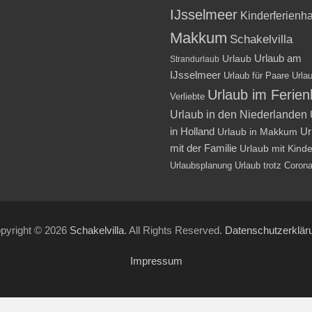
IJsselmeer
Kinderferienh
Makkum
Schakelvilla
Urlaub am
Urlaub
Strandurlaub
IJsselmeer
Urlaub für Paare
Urlau
Urlaub im Ferie
Verliebte
Urlaub in den Niederlanden
in Holland
Ur
Urlaub in Makkum
mit der Familie
Urlaub mit Kind
Urlaubsplanung
Urlaub trotz Coron
pyright © 2026
Schakelvilla
. All Rights Reserved.
Datenschutzerklär
Impressum