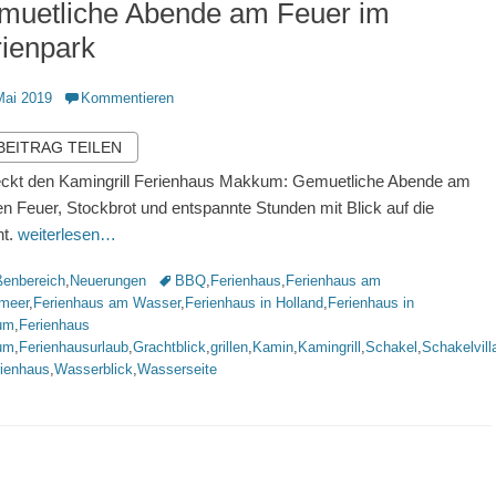
muetliche Abende am Feuer im
ienpark
ntlicht
Mai 2019
Kommentieren
 BEITRAG TEILEN
ckt den Kamingrill Ferienhaus Makkum: Gemuetliche Abende am
en Feuer, Stockbrot und entspannte Stunden mit Blick auf die
ht.
weiterlesen…
rien
Schlagworte
enbereich
,
Neuerungen
BBQ
,
Ferienhaus
,
Ferienhaus am
lmeer
,
Ferienhaus am Wasser
,
Ferienhaus in Holland
,
Ferienhaus in
um
,
Ferienhaus
um
,
Ferienhausurlaub
,
Grachtblick
,
grillen
,
Kamin
,
Kamingrill
,
Schakel
,
Schakelvill
rienhaus
,
Wasserblick
,
Wasserseite