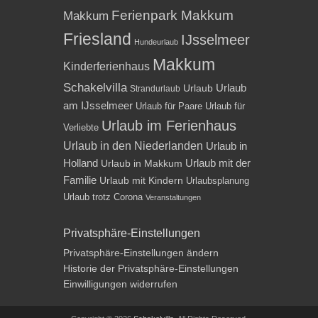
Ferienpark Makkum
Makkum
Friesland
IJsselmeer
Hundeurlaub
Makkum
Kinderferienhaus
Schakelvilla
Urlaub
Urlaub
Strandurlaub
am IJsselmeer
Urlaub für Paare
Urlaub für
Urlaub im Ferienhaus
Verliebte
Urlaub in den Niederlanden
Urlaub in
Holland
Urlaub mit der
Urlaub in Makkum
Familie
Urlaub mit Kindern
Urlaubsplanung
Urlaub trotz Corona
Veranstaltungen
Privatsphäre-Einstellungen
Privatsphäre-Einstellungen ändern
Historie der Privatsphäre-Einstellungen
Einwilligungen widerrufen