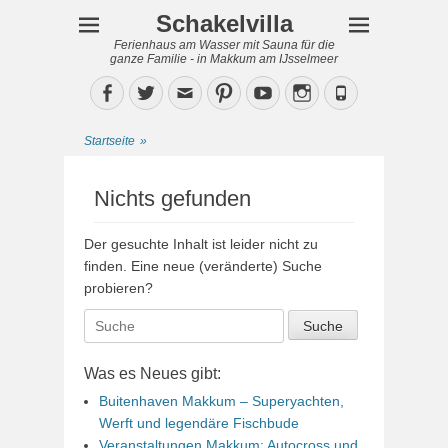
Schakelvilla
Ferienhaus am Wasser mit Sauna für die
ganze Familie - in Makkum am IJsselmeer
Facebook
Twitter
Email
Pinterest
YouTube
Instagram
Phone
Startseite
»
Nichts gefunden
Der gesuchte Inhalt ist leider nicht zu
finden. Eine neue (veränderte) Suche
probieren?
Suche
nach:
Was es Neues gibt:
Buitenhaven Makkum – Superyachten,
Werft und legendäre Fischbude
Veranstaltungen Makkum: Autocross und