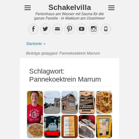
Schakelvilla
Ferienhaus am Wasser mit Sauna für die
ganze Familie - in Makkum am IJsselmeer
Facebook
Twitter
Email
Pinterest
YouTube
Instagram
Phone
Startseite
»
Beiträge getagged
Pannekoektrein Marrum
Schlagwort:
Pannekoektrein Marrum