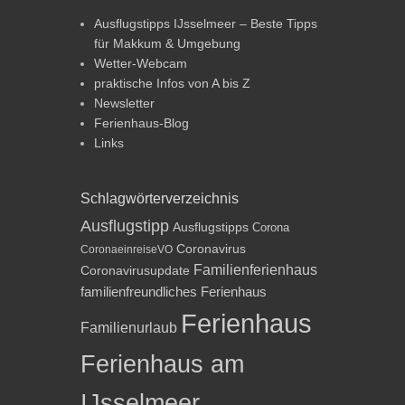
Ausflugstipps IJsselmeer – Beste Tipps
für Makkum & Umgebung
Wetter-Webcam
praktische Infos von A bis Z
Newsletter
Ferienhaus-Blog
Links
Schlagwörterverzeichnis
Ausflugstipp
Ausflugstipps
Corona
Coronavirus
CoronaeinreiseVO
Familienferienhaus
Coronavirusupdate
familienfreundliches Ferienhaus
Ferienhaus
Familienurlaub
Ferienhaus am
IJsselmeer