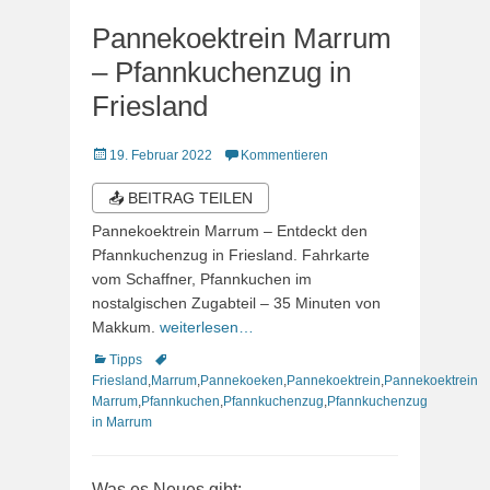
Pannekoektrein Marrum
– Pfannkuchenzug in
Friesland
Veröffentlicht
19. Februar 2022
Kommentieren
am
📤 BEITRAG TEILEN
Pannekoektrein Marrum – Entdeckt den
Pfannkuchenzug in Friesland. Fahrkarte
vom Schaffner, Pfannkuchen im
nostalgischen Zugabteil – 35 Minuten von
Makkum.
weiterlesen…
Kategorien
Schlagworte
Tipps
Friesland
,
Marrum
,
Pannekoeken
,
Pannekoektrein
,
Pannekoektrein
Marrum
,
Pfannkuchen
,
Pfannkuchenzug
,
Pfannkuchenzug
in Marrum
Was es Neues gibt: