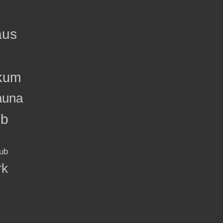
aus
kum
auna
ub
ub
rk