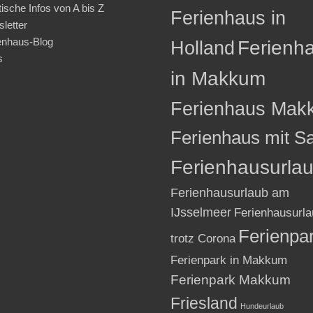
tische Infos von A bis Z
Ferienhaus in
letter
enhaus-Blog
Holland
Ferienh
s
in Makkum
Ferienhaus Mak
Ferienhaus mit S
Ferienhausurla
Ferienhausurlaub am
IJsselmeer
Ferienhausurla
Ferienpa
trotz Corona
Ferienpark in Makkum
Ferienpark Makkum
Friesland
Hundeurlaub