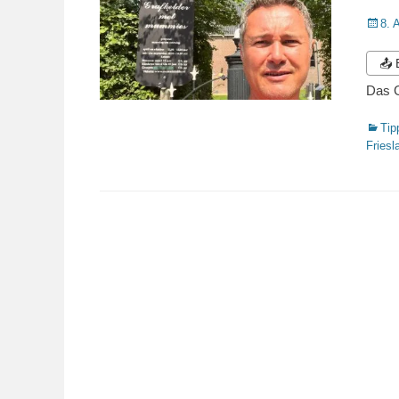
Veröffe
8. 
am
📤
Das 
Katego
Tip
Friesl