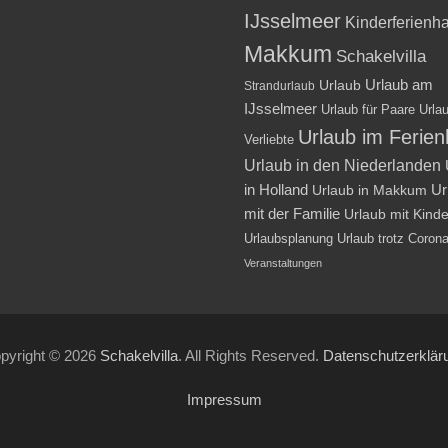
IJsselmeer
Kinderferienh
Makkum
Schakelvilla
Urlaub am
Urlaub
Strandurlaub
IJsselmeer
Urlaub für Paare
Urlau
Urlaub im Ferie
Verliebte
Urlaub in den Niederlanden
in Holland
Ur
Urlaub in Makkum
mit der Familie
Urlaub mit Kind
Urlaubsplanung
Urlaub trotz Coron
Veranstaltungen
pyright © 2026
Schakelvilla
. All Rights Reserved.
Datenschutzerklär
Impressum