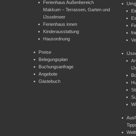
Ferienhaus Außenbereich
Umg
Makkum – Terrassen, Garten und
Ei
IJsselmeer
Es
Ferienhaus innen
Fe
Kinderausstattung
fr
Hausordnung
Ve
Preise
IJss
Belegungsplan
An
Buchungsanfrage
IJ
Angebote
Bo
Gästebuch
H
St
Su
Wi
Ausf
Tipp
Wet