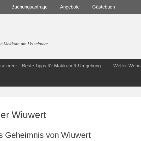
Buchungsanfrage
Angebote
Gästebuch
- in Makkum am IJsselmeer
Jsselmeer – Beste Tipps für Makkum & Umgebung
Wetter-Web
er Wiuwert
s Geheimnis von Wiuwert