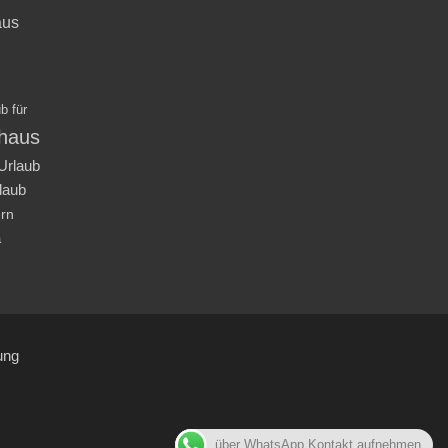
aus
b für
nhaus
Urlaub
laub
ern
a
ung
über WhatsApp Kontakt aufnehmen