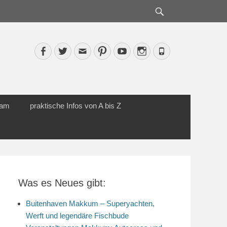
Suche
Facebook
Twitter
Email
Pinterest
YouTube
Instagram
Phone
cam
praktische Infos von A bis Z
Was es Neues gibt:
Buitenhaven Makkum – Superyachten,
Werft und legendäre Fischbude