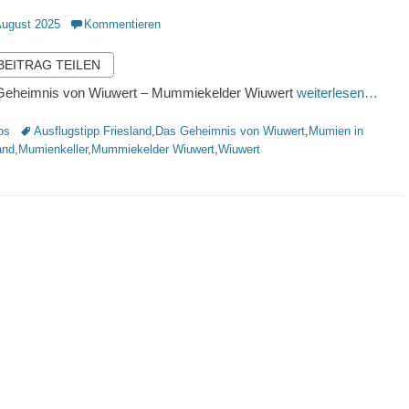
ntlicht
August 2025
Kommentieren
 BEITRAG TEILEN
Geheimnis von Wiuwert – Mummiekelder Wiuwert
weiterlesen…
rien
Schlagworte
ps
Ausflugstipp Friesland
,
Das Geheimnis von Wiuwert
,
Mumien in
and
,
Mumienkeller
,
Mummiekelder Wiuwert
,
Wiuwert