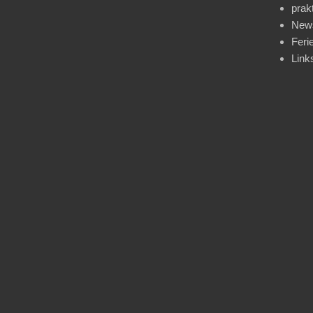
prak
News
Feri
Link