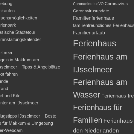
ebung
Coronavirus
CoronaeinreiseVO
nkaufen
Coronavirusupdate
sensmöglichkeiten
Familienferienhaus
rienpark
familienfreundliches Ferienhau
iesische Städtetour
Familienurlaub
ranstaltungskalender
Ferienhaus
elmeer
Ferienhaus am
geln in Makkum am
sselmeer – Tipps & Angelplätze
IJsselmeer
ot fahren
Ferienhaus am
unde
rand
Wasser
rf und Kite
Ferienhaus fre
nter am IJsselmeer
Ferienhaus für
lugstipps IJsselmeer – Beste
Familien
Ferienhaus 
s für Makkum & Umgebung
den Niederlanden
ter-Webcam