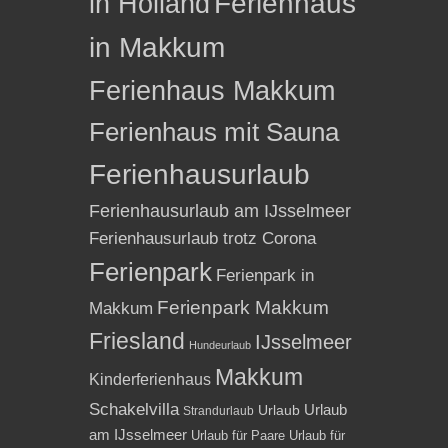
in Holland
Ferienhaus
in Makkum
Ferienhaus Makkum
Ferienhaus mit Sauna
Ferienhausurlaub
Ferienhausurlaub am IJsselmeer
Ferienhausurlaub trotz Corona
Ferienpark
Ferienpark in
Ferienpark Makkum
Makkum
Friesland
IJsselmeer
Hundeurlaub
Makkum
Kinderferienhaus
Schakelvilla
Urlaub
Urlaub
Strandurlaub
am IJsselmeer
Urlaub für Paare
Urlaub für