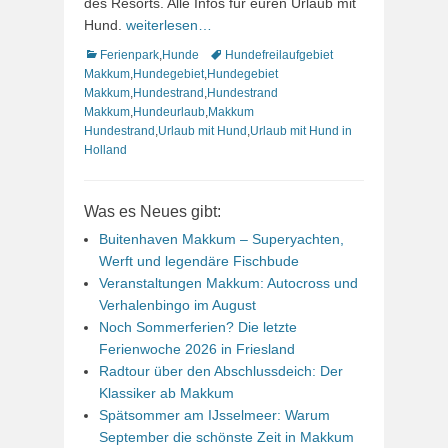
des Resorts. Alle Infos für euren Urlaub mit
Hund.
weiterlesen…
Kategorien
Schlagworte
Ferienpark
,
Hunde
Hundefreilaufgebiet
Makkum
,
Hundegebiet
,
Hundegebiet
Makkum
,
Hundestrand
,
Hundestrand
Makkum
,
Hundeurlaub
,
Makkum
Hundestrand
,
Urlaub mit Hund
,
Urlaub mit Hund in
Holland
Was es Neues gibt:
Buitenhaven Makkum – Superyachten,
Werft und legendäre Fischbude
Veranstaltungen Makkum: Autocross und
Verhalenbingo im August
Noch Sommerferien? Die letzte
Ferienwoche 2026 in Friesland
Radtour über den Abschlussdeich: Der
Klassiker ab Makkum
Spätsommer am IJsselmeer: Warum
September die schönste Zeit in Makkum