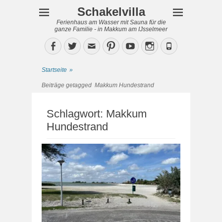
Schakelvilla
Ferienhaus am Wasser mit Sauna für die
ganze Familie - in Makkum am IJsselmeer
Facebook
Twitter
Email
Pinterest
YouTube
Instagram
Phone
Startseite
»
Beiträge getagged
Makkum Hundestrand
Schlagwort:
Makkum
Hundestrand