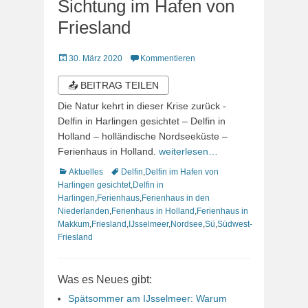
Sichtung im Hafen von
Friesland
Veröffentlicht
30. März 2020
Kommentieren
am
📤 BEITRAG TEILEN
Die Natur kehrt in dieser Krise zurück -
Delfin in Harlingen gesichtet – Delfin in
Holland – holländische Nordseeküste –
Ferienhaus in Holland.
weiterlesen…
Kategorien
Schlagworte
Aktuelles
Delfin
,
Delfin im Hafen von
Harlingen gesichtet
,
Delfin in
Harlingen
,
Ferienhaus
,
Ferienhaus in den
Niederlanden
,
Ferienhaus in Holland
,
Ferienhaus in
Makkum
,
Friesland
,
IJsselmeer
,
Nordsee
,
Sü
,
Südwest-
Friesland
Was es Neues gibt:
Spätsommer am IJsselmeer: Warum