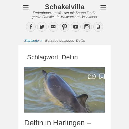
Schakelvilla
Ferienhaus am Wasser mit Sauna für die
ganze Familie - in Makkum am IJsselmeer
Facebook
Twitter
Email
Pinterest
YouTube
Instagram
Phone
Startseite
»
Beiträge getagged
Delfin
Schlagwort:
Delfin
Delfin in Harlingen –