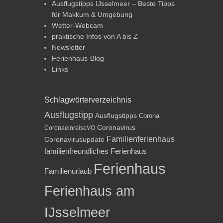
Ausflugstipps IJsselmeer – Beste Tipps
für Makkum & Umgebung
Wetter-Webcam
praktische Infos von A bis Z
Newsletter
Ferienhaus-Blog
Links
Schlagwörterverzeichnis
Ausflugstipp
Ausflugstipps
Corona
Coronavirus
CoronaeinreiseVO
Familienferienhaus
Coronavirusupdate
familienfreundliches Ferienhaus
Ferienhaus
Familienurlaub
Ferienhaus am
IJsselmeer