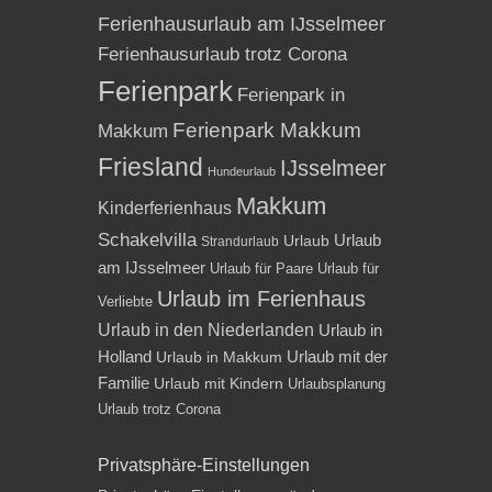
Ferienhausurlaub am IJsselmeer
Ferienhausurlaub trotz Corona
Ferienpark
Ferienpark in
Ferienpark Makkum
Makkum
Friesland
IJsselmeer
Hundeurlaub
Makkum
Kinderferienhaus
Schakelvilla
Urlaub
Urlaub
Strandurlaub
am IJsselmeer
Urlaub für Paare
Urlaub für
Urlaub im Ferienhaus
Verliebte
Urlaub in den Niederlanden
Urlaub in
Holland
Urlaub mit der
Urlaub in Makkum
Familie
Urlaub mit Kindern
Urlaubsplanung
Urlaub trotz Corona
Privatsphäre-Einstellungen