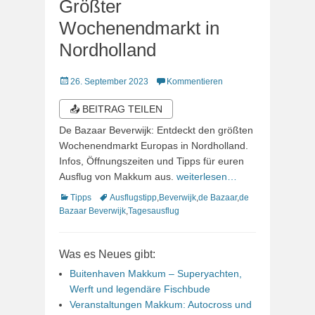
Größter
Wochenendmarkt in
Nordholland
Veröffentlicht
26. September 2023
Kommentieren
am
📤 BEITRAG TEILEN
De Bazaar Beverwijk: Entdeckt den größten
Wochenendmarkt Europas in Nordholland.
Infos, Öffnungszeiten und Tipps für euren
Ausflug von Makkum aus.
weiterlesen…
Kategorien
Schlagworte
Tipps
Ausflugstipp
,
Beverwijk
,
de Bazaar
,
de
Bazaar Beverwijk
,
Tagesausflug
Was es Neues gibt:
Buitenhaven Makkum – Superyachten,
Werft und legendäre Fischbude
Veranstaltungen Makkum: Autocross und