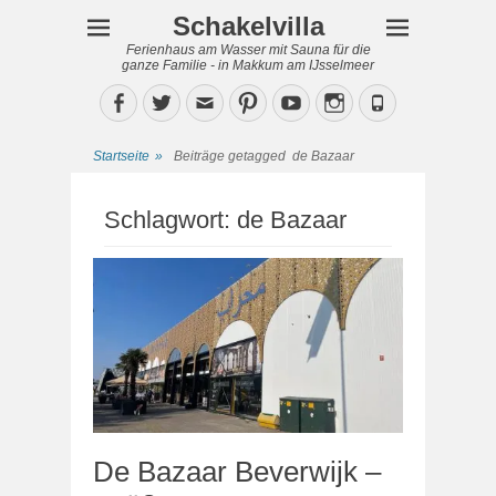
Schakelvilla
Ferienhaus am Wasser mit Sauna für die
ganze Familie - in Makkum am IJsselmeer
Facebook
Twitter
Email
Pinterest
YouTube
Instagram
Phone
Startseite
»
Beiträge getagged
de Bazaar
Schlagwort:
de Bazaar
De Bazaar Beverwijk –