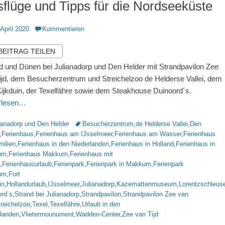
flüge und Tipps für die Nordseeküste
ntlicht
 April 2020
Kommentieren
 BEITRAG TEILEN
d und Dünen bei Julianadorp und Den Helder mit Strandpavilon Zee
ijd, dem Besucherzentrum und Streichelzoo de Helderse Vallei, dem
Kijkduin, der Texelfähre sowie dem Steakhouse Duinoord´s.
erlesen…
rien
Schlagworte
ianadorp und Den Helder
Besucherzentrum
,
de Helderse Vallei
,
Den
,
Ferienhaus
,
Ferienhaus am IJsselmeer
,
Ferienhaus am Wasser
,
Ferienhaus
milien
,
Ferienhaus in den Niederlanden
,
Ferienhaus in Holland
,
Ferienhaus in
um
,
Ferienhaus Makkum
,
Ferienhaus mit
,
Ferienhausurlaub
,
Ferienpark
,
Ferienpark in Makkum
,
Ferienpark
um
,
Fort
in
,
Hollandurlaub
,
IJsselmeer
,
Julianadorp
,
Kazemattenmuseum
,
Lorentzschleus
ord´s
,
Strand bei Julianadorp
,
Strandpavilon
,
Strandpavilon Zee van
reichelzoo
,
Texel
,
Texelfähre
,
Urlaub in den
rlanden
,
Vlietermounument
,
Wadden-Center
,
Zee van Tijd