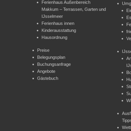
Ferienhaus Außenbereich
Umg
Makkum – Terrassen, Garten und
Ei
IJsselmeer
Es
Ferienhaus innen
Fe
Kinderausstattung
fr
Hausordnung
Ve
Preise
IJss
Belegungsplan
An
Buchungsanfrage
IJ
Angebote
Bo
Gästebuch
H
St
Su
Wi
Ausf
Tipp
Wet