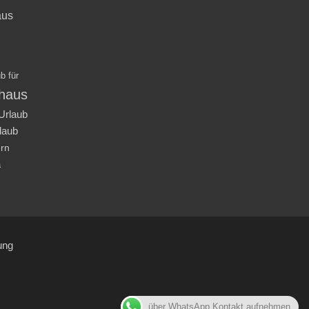
aus
b für
nhaus
Urlaub
laub
ern
a
ung
über WhatsApp Kontakt aufnehmen