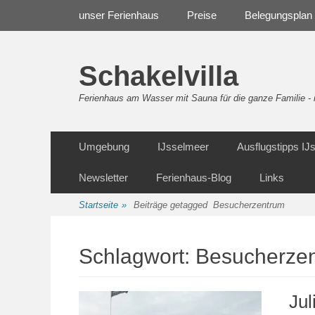
Weiter
Navigation
unser Ferienhaus
Preise
Belegungsplan
zum
Inhalt
Schakelvilla
Ferienhaus am Wasser mit Sauna für die ganze Familie 
Weiter
Sekundäre Navigation
Umgebung
IJsselmeer
Ausflugstipps I
zum
Inhalt
Newsletter
Ferienhaus-Blog
Links
Startseite
»
Beiträge getagged
Besucherzentrum
Schlagwort:
Besucherze
Jul