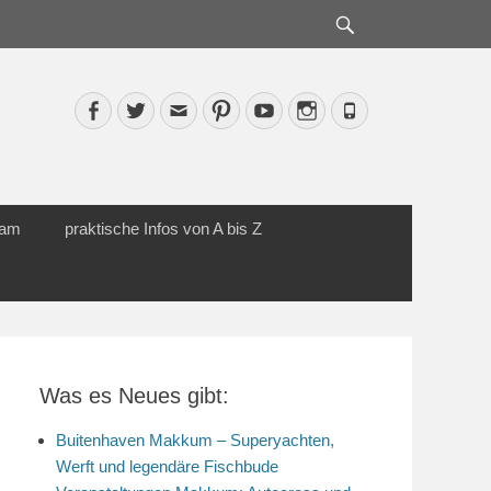
Suche
Facebook
Twitter
Email
Pinterest
YouTube
Instagram
Phone
cam
praktische Infos von A bis Z
Was es Neues gibt:
Buitenhaven Makkum – Superyachten,
Werft und legendäre Fischbude