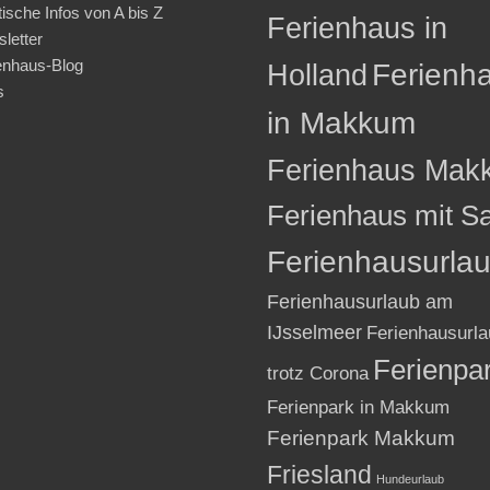
tische Infos von A bis Z
Ferienhaus in
letter
enhaus-Blog
Holland
Ferienh
s
in Makkum
Ferienhaus Mak
Ferienhaus mit S
Ferienhausurla
Ferienhausurlaub am
IJsselmeer
Ferienhausurla
Ferienpa
trotz Corona
Ferienpark in Makkum
Ferienpark Makkum
Friesland
Hundeurlaub