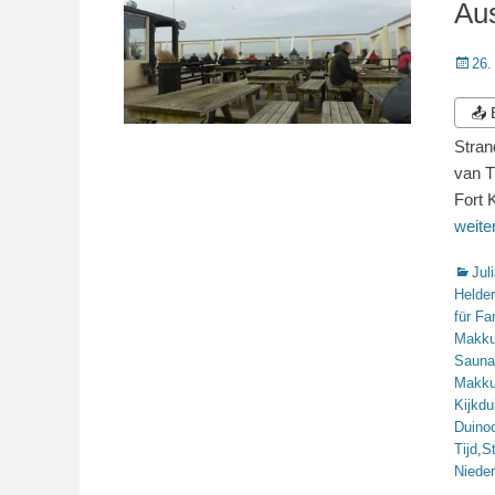
Aus
Veröffe
26.
am
📤
Stran
van T
Fort 
weit
Katego
Jul
Helder
für Fa
Makk
Sauna
Makk
Kijkdu
Duino
Tijd
,
St
Niede