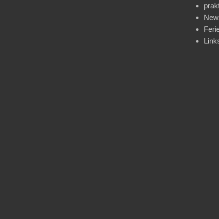
prak
News
Feri
Link