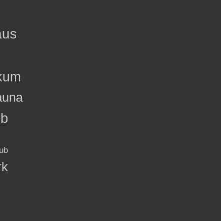
aus
kum
auna
ub
ub
rk