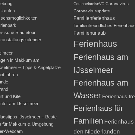
ebung
Coronavirus
CoronaeinreiseVO
nkaufen
Coronavirusupdate
sensmöglichkeiten
Familienferienhaus
rienpark
familienfreundliches Ferienhau
iesische Städtetour
Familienurlaub
ranstaltungskalender
Ferienhaus
elmeer
Ferienhaus am
geln in Makkum am
sselmeer – Tipps & Angelplätze
IJsselmeer
ot fahren
Ferienhaus am
unde
rand
Wasser
rf und Kite
Ferienhaus fre
nter am IJsselmeer
Ferienhaus für
lugstipps IJsselmeer – Beste
Familien
Ferienhaus 
s für Makkum & Umgebung
den Niederlanden
ter-Webcam