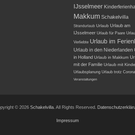
IJsselmeer
Kinderferienh
Makkum
Schakelvilla
Urlaub am
Urlaub
Strandurlaub
IJsselmeer
Urlaub für Paare
Urlau
Urlaub im Ferie
Verliebte
Urlaub in den Niederlanden
in Holland
Ur
Urlaub in Makkum
mit der Familie
Urlaub mit Kind
Urlaubsplanung
Urlaub trotz Coron
Veranstaltungen
pyright © 2026
Schakelvilla
. All Rights Reserved.
Datenschutzerklär
Impressum