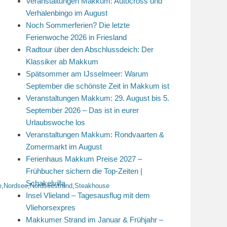
Veranstaltungen Makkum: Autocross und
Verhalenbingo im August
Noch Sommerferien? Die letzte
Ferienwoche 2026 in Friesland
Radtour über den Abschlussdeich: Der
Klassiker ab Makkum
Spätsommer am IJsselmeer: Warum
September die schönste Zeit in Makkum ist
Veranstaltungen Makkum: 29. August bis 5.
September 2026 – Das ist in eurer
Urlaubswoche los
Veranstaltungen Makkum: Rondvaarten &
Zomermarkt im August
Ferienhaus Makkum Preise 2027 –
Frühbucher sichern die Top-Zeiten |
Schakelvilla
e
,
Nordsee
,
Nordseestrand
,
Steakhouse
Insel Vlieland – Tagesausflug mit dem
Vliehorsexpres
Makkumer Strand im Januar & Frühjahr –