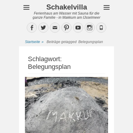
Schakelvilla
Ferienhaus am Wasser mit Sauna für die
ganze Familie - in Makkum am IJsselmeer
Facebook
Twitter
Email
Pinterest
YouTube
Instagram
Phone
Startseite
»
Beiträge getagged
Belegungsplan
Schlagwort:
Belegungsplan