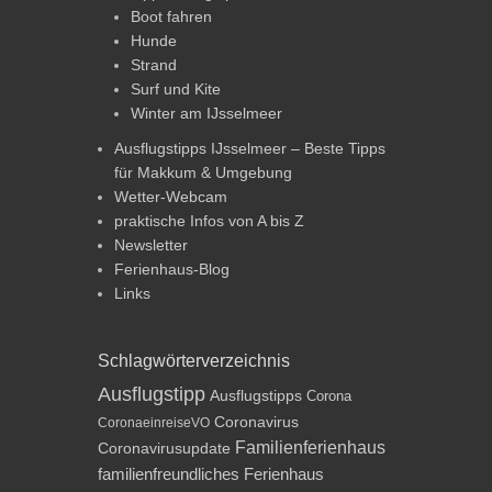
Boot fahren
Hunde
Strand
Surf und Kite
Winter am IJsselmeer
Ausflugstipps IJsselmeer – Beste Tipps
für Makkum & Umgebung
Wetter-Webcam
praktische Infos von A bis Z
Newsletter
Ferienhaus-Blog
Links
Schlagwörterverzeichnis
Ausflugstipp
Ausflugstipps
Corona
Coronavirus
CoronaeinreiseVO
Familienferienhaus
Coronavirusupdate
familienfreundliches Ferienhaus