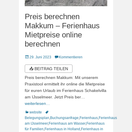
Preis berechnen
Makkum – Ferienhaus
Mietpreise online
berechnen
Veröffentlicht
29. Juni 2023
Kommentieren
am
📤 BEITRAG TEILEN
Preis berechnen Makkum: Mit unserem
Praxistool ermittelt ihr online die Mietpreise
für euren Urlaub im Ferienhaus Schakelvilla
am IJsselmeer. Jetzt Preis ber…
weiterlesen…
Kategorien
Schlagworte
website
Belegungsplan
,
Buchungsanfrage
,
Ferienhaus
,
Ferienhaus
am IJsselmeer
,
Ferienhaus am Wasser
,
Ferienhaus
für Familien
,
Ferienhaus in Holland
,
Ferienhaus in