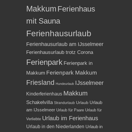
Makkum
Ferienhaus
mit Sauna
Ferienhausurlaub
Ferienhausurlaub am IJsselmeer
Ferienhausurlaub trotz Corona
Ferienpark
Ferienpark in
Ferienpark Makkum
Makkum
Friesland
IJsselmeer
Hundeurlaub
Makkum
Kinderferienhaus
Schakelvilla
Urlaub
Urlaub
Strandurlaub
am IJsselmeer
Urlaub für Paare
Urlaub für
Urlaub im Ferienhaus
Verliebte
Urlaub in den Niederlanden
Urlaub in