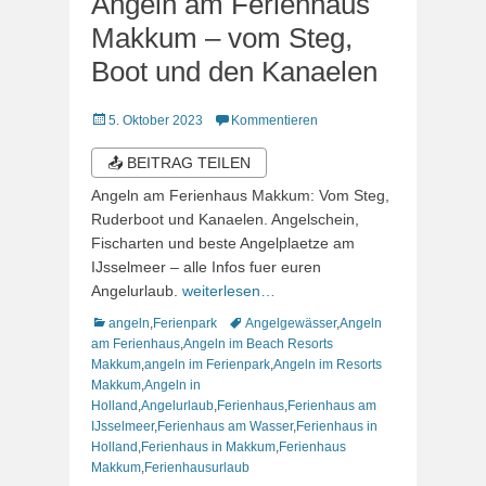
Angeln am Ferienhaus
Makkum – vom Steg,
Boot und den Kanaelen
Veröffentlicht
5. Oktober 2023
Kommentieren
am
📤 BEITRAG TEILEN
Angeln am Ferienhaus Makkum: Vom Steg,
Ruderboot und Kanaelen. Angelschein,
Fischarten und beste Angelplaetze am
IJsselmeer – alle Infos fuer euren
Angelurlaub.
weiterlesen…
Kategorien
Schlagworte
angeln
,
Ferienpark
Angelgewässer
,
Angeln
am Ferienhaus
,
Angeln im Beach Resorts
Makkum
,
angeln im Ferienpark
,
Angeln im Resorts
Makkum
,
Angeln in
Holland
,
Angelurlaub
,
Ferienhaus
,
Ferienhaus am
IJsselmeer
,
Ferienhaus am Wasser
,
Ferienhaus in
Holland
,
Ferienhaus in Makkum
,
Ferienhaus
Makkum
,
Ferienhausurlaub