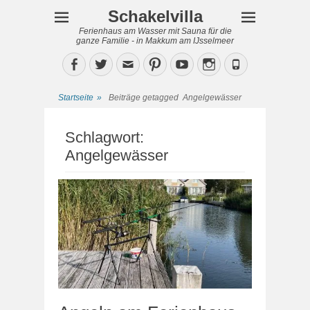
Schakelvilla
Ferienhaus am Wasser mit Sauna für die
ganze Familie - in Makkum am IJsselmeer
Facebook
Twitter
Email
Pinterest
YouTube
Instagram
Phone
Startseite
»
Beiträge getagged
Angelgewässer
Schlagwort:
Angelgewässer