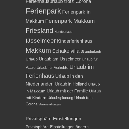
Ferienhausurlaub trotz Corona
Ferienpark
Ferienpark in
Ferienpark Makkum
Makkum
Friesland
Hundeurlaub
IJsselmeer
Kinderferienhaus
Makkum
Schakelvilla
Strandurlaub
Urlaub am IJsselmeer
Urlaub
Urlaub für
Urlaub im
Paare
Urlaub für Verliebte
Ferienhaus
Urlaub in den
Niederlanden
Urlaub in Holland
Urlaub
Urlaub mit der Familie
in Makkum
Urlaub
mit Kindern
Urlaubsplanung
Urlaub trotz
Corona
Veranstaltungen
Privatsphäre-Einstellungen
Privatsphäre-Einstellungen ändern