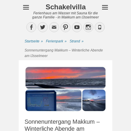
Schakelvilla
Ferienhaus am Wasser mit Sauna für die
ganze Familie - in Makkum am IJsselmeer
Facebook
Twitter
Email
Pinterest
YouTube
Instagram
Phone
Startseite
»
Ferienpark
»
Strand
»
Sonnenuntergang Makkum – Winterliche Abende
am IJsselmeer
Sonnenuntergang Makkum –
Winterliche Abende am