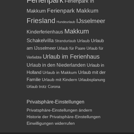
Ferienpark
Ferienpark in
Ferienpark Makkum
Makkum
Friesland
IJsselmeer
Hundeurlaub
Makkum
Kinderferienhaus
Schakelvilla
Urlaub
Urlaub
Strandurlaub
am IJsselmeer
Urlaub für Paare
Urlaub für
Urlaub im Ferienhaus
Verliebte
Urlaub in den Niederlanden
Urlaub in
Holland
Urlaub mit der
Urlaub in Makkum
Familie
Urlaub mit Kindern
Urlaubsplanung
Urlaub trotz Corona
Privatsphäre-Einstellungen
Privatsphäre-Einstellungen ändern
Historie der Privatsphäre-Einstellungen
Einwilligungen widerrufen