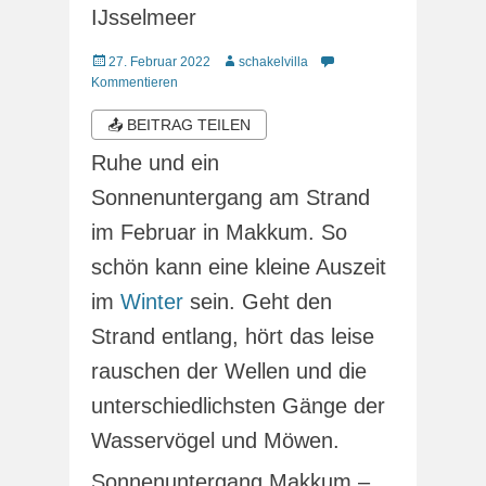
IJsselmeer
Veröffentlicht
Autor
27. Februar 2022
schakelvilla
am
Kommentieren
📤 BEITRAG TEILEN
Ruhe und ein
Sonnenuntergang am Strand
im Februar in Makkum. So
schön kann eine kleine Auszeit
im
Winter
sein. Geht den
Strand entlang, hört das leise
rauschen der Wellen und die
unterschiedlichsten Gänge der
Wasservögel und Möwen.
Sonnenuntergang Makkum –