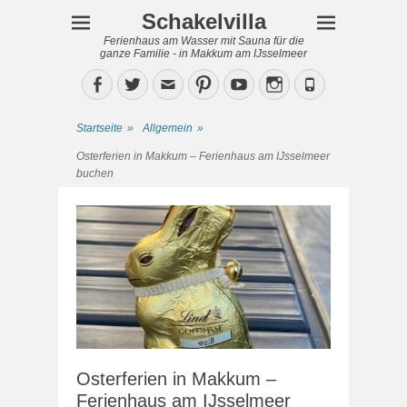
Schakelvilla
Ferienhaus am Wasser mit Sauna für die
ganze Familie - in Makkum am IJsselmeer
Facebook
Twitter
Email
Pinterest
YouTube
Instagram
Phone
Startseite
»
Allgemein
»
Osterferien in Makkum – Ferienhaus am IJsselmeer
buchen
Osterferien in Makkum –
Ferienhaus am IJsselmeer