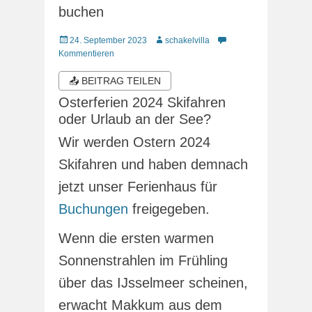
buchen
Veröffentlicht
Autor
24. September 2023
schakelvilla
am
Kommentieren
📤 BEITRAG TEILEN
Osterferien 2024 Skifahren
oder Urlaub an der See?
Wir werden Ostern 2024
Skifahren und haben demnach
jetzt unser Ferienhaus für
Buchungen
freigegeben.
Wenn die ersten warmen
Sonnenstrahlen im Frühling
über das IJsselmeer scheinen,
erwacht Makkum aus dem