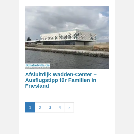
Afsluitdijk Wadden-Center –
Ausflugstipp für Familien in
Friesland
1
2
3
4
›