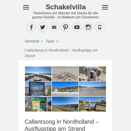
Schakelvilla
Ferienhaus am Wasser mit Sauna für die
ganze Familie - in Makkum am IJsselmeer
Facebook
Twitter
Email
Pinterest
YouTube
Instagram
Phone
Startseite
»
Tipps
»
Callantsoog in Nordholland – Ausflugstipp am
Strand
Callantsoog in Nordholland –
Ausflugstipp am Strand