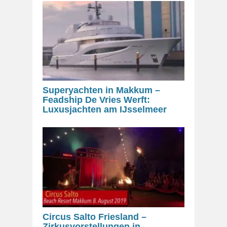
Superyachten in Makkum –
Feadship De Vries Werft:
Luxusjachten am IJsselmeer
Circus Salto Friesland –
Zirkusvorstellungen in