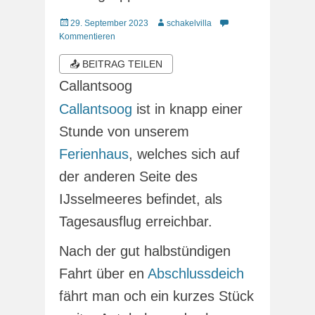
Veröffentlicht
Autor
29. September 2023
schakelvilla
am
Kommentieren
📤 BEITRAG TEILEN
Callantsoog
Callantsoog
ist in knapp einer
Stunde von unserem
Ferienhaus
, welches sich auf
der anderen Seite des
IJsselmeeres befindet, als
Tagesausflug erreichbar.
Nach der gut halbstündigen
Fahrt über en
Abschlussdeich
fährt man och ein kurzes Stück