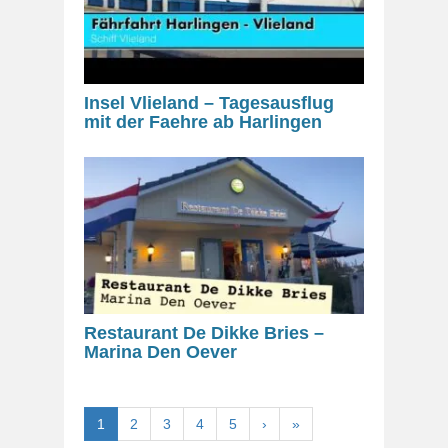
Insel Vlieland – Tagesausflug
mit der Faehre ab Harlingen
Restaurant De Dikke Bries –
Marina Den Oever
1
2
3
4
5
›
»