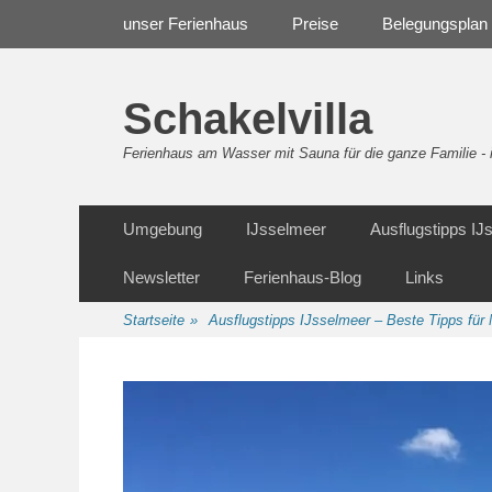
Weiter
Navigation
unser Ferienhaus
Preise
Belegungsplan
zum
Inhalt
Schakelvilla
Ferienhaus am Wasser mit Sauna für die ganze Familie 
Weiter
Sekundäre Navigation
Umgebung
IJsselmeer
Ausflugstipps I
zum
Inhalt
Newsletter
Ferienhaus-Blog
Links
Startseite
»
Ausflugstipps IJsselmeer – Beste Tipps f