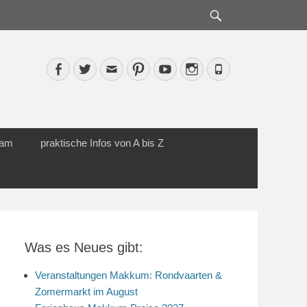
Suche
Facebook
Twitter
Email
Pinterest
YouTube
Instagram
Phone
cam
praktische Infos von A bis Z
Was es Neues gibt:
Veranstaltungen Makkum: Rondvaarten &
Zomermarkt im August