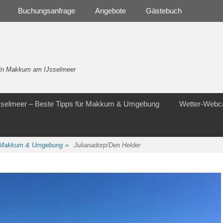
Buchungsanfrage
Angebote
Gästebuch
- in Makkum am IJsselmeer
Jsselmeer – Beste Tipps für Makkum & Umgebung
Wetter-Web
ür Makkum & Umgebung
»
Julianadorp/Den Helder