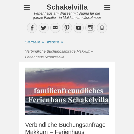
Schakelvilla
Ferienhaus am Wasser mit Sauna für die
ganze Familie - in Makkum am IJsselmeer
Facebook
Twitter
Email
Pinterest
YouTube
Instagram
Phone
Startseite
»
website
»
Verbindliche Buchungsanfrage Makkum –
Ferienhaus Schakelvilla
Verbindliche Buchungsanfrage
Makkum – Ferienhaus