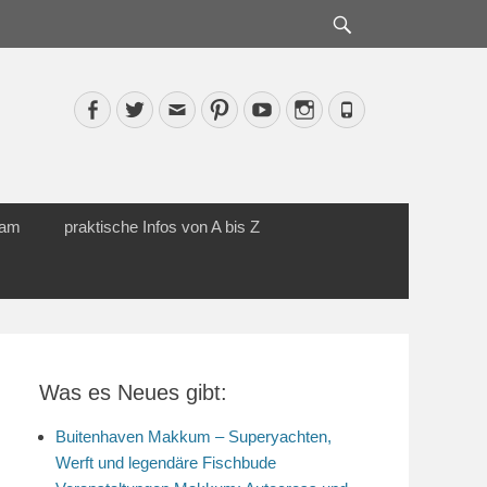
Suche
Facebook
Twitter
Email
Pinterest
YouTube
Instagram
Phone
cam
praktische Infos von A bis Z
Was es Neues gibt:
Buitenhaven Makkum – Superyachten,
Werft und legendäre Fischbude