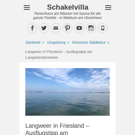
Schakelvilla
Ferienhaus am Wasser mit Sauna für die
ganze Familie - in Makkum am IJsselmeer
Facebook
Twitter
Email
Pinterest
YouTube
Instagram
Phone
Startseite
»
Umgebung
»
friesische Städtetour
»
Langweer in Friesland – Ausflugstipp am
Langweerderwielen
Langweer in Friesland –
Ausflugstipp am