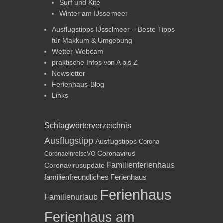
Surf und Kite
Winter am IJsselmeer
Ausflugstipps IJsselmeer – Beste Tipps
für Makkum & Umgebung
Wetter-Webcam
praktische Infos von A bis Z
Newsletter
Ferienhaus-Blog
Links
Schlagwörterverzeichnis
Ausflugstipp
Ausflugstipps
Corona
Coronavirus
CoronaeinreiseVO
Familienferienhaus
Coronavirusupdate
familienfreundliches Ferienhaus
Ferienhaus
Familienurlaub
Ferienhaus am