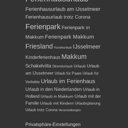
Ferienhausurlaub am IJsselmeer
Ferienhausurlaub trotz Corona
Ferienpark
Ferienpark in
Ferienpark Makkum
Makkum
Friesland
IJsselmeer
Hundeurlaub
Makkum
Kinderferienhaus
Schakelvilla
Urlaub
Urlaub
Strandurlaub
am IJsselmeer
Urlaub für Paare
Urlaub für
Urlaub im Ferienhaus
Verliebte
Urlaub in den Niederlanden
Urlaub in
Holland
Urlaub mit der
Urlaub in Makkum
Familie
Urlaub mit Kindern
Urlaubsplanung
Urlaub trotz Corona
Veranstaltungen
Privatsphäre-Einstellungen