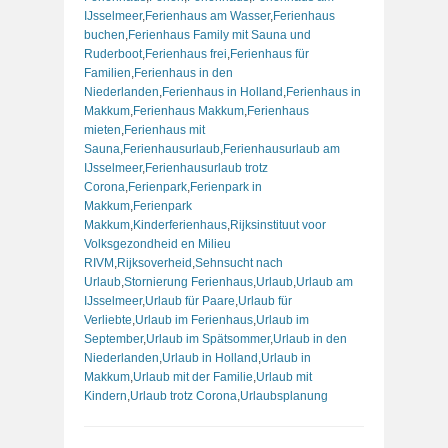
IJsselmeer
,
Ferienhaus am Wasser
,
Ferienhaus
buchen
,
Ferienhaus Family mit Sauna und
Ruderboot
,
Ferienhaus frei
,
Ferienhaus für
Familien
,
Ferienhaus in den
Niederlanden
,
Ferienhaus in Holland
,
Ferienhaus in
Makkum
,
Ferienhaus Makkum
,
Ferienhaus
mieten
,
Ferienhaus mit
Sauna
,
Ferienhausurlaub
,
Ferienhausurlaub am
IJsselmeer
,
Ferienhausurlaub trotz
Corona
,
Ferienpark
,
Ferienpark in
Makkum
,
Ferienpark
Makkum
,
Kinderferienhaus
,
Rijksinstituut voor
Volksgezondheid en Milieu
RIVM
,
Rijksoverheid
,
Sehnsucht nach
Urlaub
,
Stornierung Ferienhaus
,
Urlaub
,
Urlaub am
IJsselmeer
,
Urlaub für Paare
,
Urlaub für
Verliebte
,
Urlaub im Ferienhaus
,
Urlaub im
September
,
Urlaub im Spätsommer
,
Urlaub in den
Niederlanden
,
Urlaub in Holland
,
Urlaub in
Makkum
,
Urlaub mit der Familie
,
Urlaub mit
Kindern
,
Urlaub trotz Corona
,
Urlaubsplanung