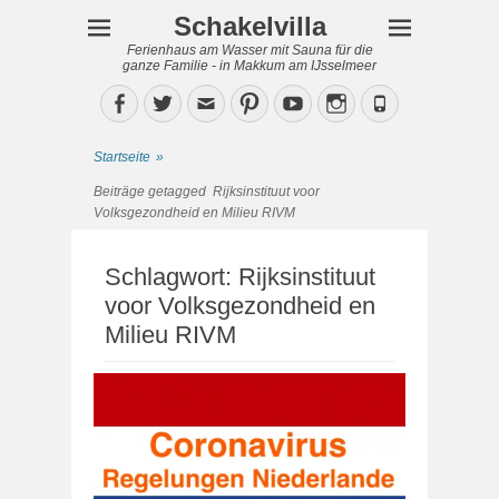
Schakelvilla
Ferienhaus am Wasser mit Sauna für die
ganze Familie - in Makkum am IJsselmeer
Facebook
Twitter
Email
Pinterest
YouTube
Instagram
Phone
Startseite
»
Beiträge getagged
Rijksinstituut voor
Volksgezondheid en Milieu RIVM
Schlagwort:
Rijksinstituut
voor Volksgezondheid en
Milieu RIVM