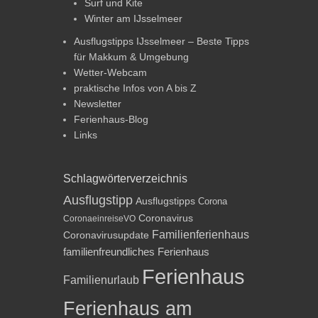
Surf und Kite
Winter am IJsselmeer
Ausflugstipps IJsselmeer – Beste Tipps
für Makkum & Umgebung
Wetter-Webcam
praktische Infos von A bis Z
Newsletter
Ferienhaus-Blog
Links
Schlagwörterverzeichnis
Ausflugstipp
Ausflugstipps
Corona
Coronavirus
CoronaeinreiseVO
Familienferienhaus
Coronavirusupdate
familienfreundliches Ferienhaus
Ferienhaus
Familienurlaub
Ferienhaus am