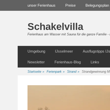
Weiter
Navigation
unser Ferienhaus
Preise
Belegungsplan
zum
Inhalt
Schakelvilla
Ferienhaus am Wasser mit Sauna für die ganze Familie 
Weiter
Sekundäre Navigation
Umgebung
IJsselmeer
Ausflugstipps I
zum
Inhalt
Newsletter
Ferienhaus-Blog
Links
Startseite
»
Ferienpark
»
Strand
»
Strandgewinnung M