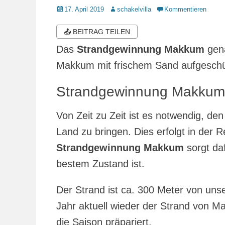
Veröffentlicht
Autor
17. April 2019
schakelvilla
Kommentieren
am
📤 BEITRAG TEILEN
Das
Strandgewinnung Makkum
gena
Makkum mit frischem Sand aufgeschütt
Strandgewinnung Makkum b
Von Zeit zu Zeit ist es notwendig, d
Land zu bringen. Dies erfolgt in der 
Strandgewinnung Makkum
sorgt daf
bestem Zustand ist.
Der Strand ist ca. 300 Meter von un
Jahr aktuell wieder der Strand von M
die Saison präpariert.