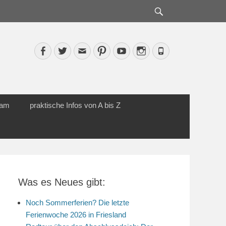
Suche
Facebook
Twitter
Email
Pinterest
YouTube
Instagram
Phone
cam
praktische Infos von A bis Z
Was es Neues gibt:
Noch Sommerferien? Die letzte
Ferienwoche 2026 in Friesland