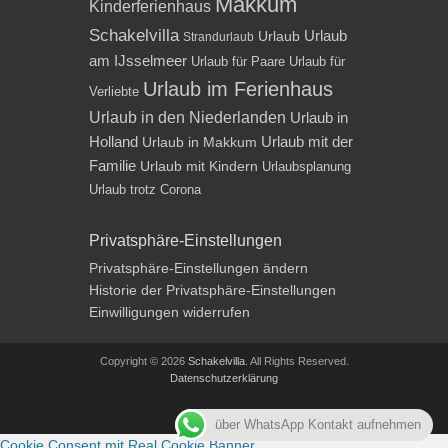
Makkum
Kinderferienhaus
Schakelvilla
Urlaub
Urlaub
Strandurlaub
am IJsselmeer
Urlaub für Paare
Urlaub für
Urlaub im Ferienhaus
Verliebte
Urlaub in den Niederlanden
Urlaub in
Holland
Urlaub mit der
Urlaub in Makkum
Familie
Urlaub mit Kindern
Urlaubsplanung
Urlaub trotz Corona
Privatsphäre-Einstellungen
Privatsphäre-Einstellungen ändern
Historie der Privatsphäre-Einstellungen
Einwilligungen widerrufen
Copyright © 2026
Schakelvilla
. All Rights Reserved.
Datenschutzerklärung
Impressum
über WhatsApp Kontakt aufnehmen
Cookie Consent mit Real Cookie Banner