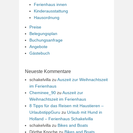
Ferienhaus innen
Kinderausstattung
Hausordnung
Preise
Belegungsplan
Buchungsanfrage
Angebote
Gästebuch
Neueste Kommentare
schakelvilla
zu
Auszeit zur Weihnachtszeit
im Ferienhaus
Cheminee_90
zu
Auszeit zur
Weihnachtszeit im Ferienhaus
8 Tipps für das Reisen mit Haustieren –
UrlaubstippGuru
zu
Urlaub mit Hund in
Holland – Ferienhaus Schakelvilla
schakelvilla
zu
Bikes and Boats
Dörthe Knoche
zu
Bikes and Boats