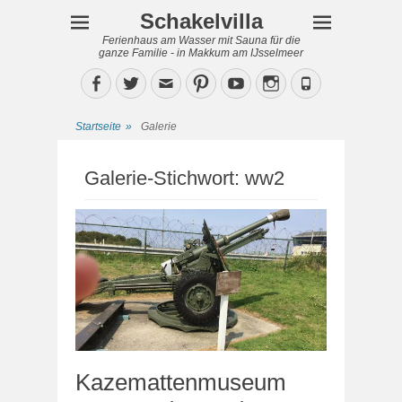
Schakelvilla
Ferienhaus am Wasser mit Sauna für die
ganze Familie - in Makkum am IJsselmeer
Facebook
Twitter
Email
Pinterest
YouTube
Instagram
Phone
Startseite
»
Galerie
Galerie-Stichwort:
ww2
Kazemattenmuseum