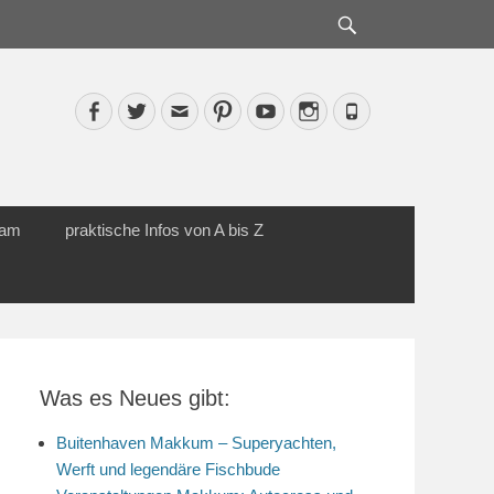
Suche
Facebook
Twitter
Email
Pinterest
YouTube
Instagram
Phone
cam
praktische Infos von A bis Z
Was es Neues gibt:
Buitenhaven Makkum – Superyachten,
Werft und legendäre Fischbude