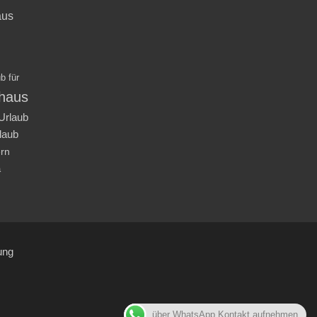
aus
b für
nhaus
Urlaub
laub
ern
a
ung
über WhatsApp Kontakt aufnehmen