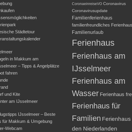
ebung
Coronavirus
CoronaeinreiseVO
nkaufen
Coronavirusupdate
sensmöglichkeiten
Familienferienhaus
rienpark
familienfreundliches Ferienhau
iesische Städtetour
Familienurlaub
ranstaltungskalender
Ferienhaus
elmeer
Ferienhaus am
geln in Makkum am
sselmeer – Tipps & Angelplätze
IJsselmeer
ot fahren
Ferienhaus am
unde
rand
Wasser
rf und Kite
Ferienhaus fre
nter am IJsselmeer
Ferienhaus für
lugstipps IJsselmeer – Beste
Familien
Ferienhaus 
s für Makkum & Umgebung
den Niederlanden
ter-Webcam