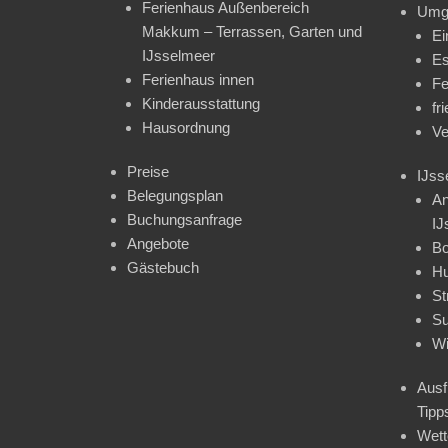
Ferienhaus Außenbereich
Umg
Makkum – Terrassen, Garten und
Ei
IJsselmeer
Es
Ferienhaus innen
Fe
Kinderausstattung
fr
Hausordnung
Ve
Preise
IJss
Belegungsplan
An
Buchungsanfrage
IJ
Angebote
Bo
Gästebuch
H
St
Su
Wi
Ausf
Tipp
Wet