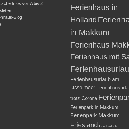
tische Infos von A bis Z
Ferienhaus in
letter
enhaus-Blog
Holland
Ferienh
s
in Makkum
Ferienhaus Mak
Ferienhaus mit S
Ferienhausurla
Ferienhausurlaub am
IJsselmeer
Ferienhausurla
Ferienpa
trotz Corona
Ferienpark in Makkum
Ferienpark Makkum
Friesland
Hundeurlaub