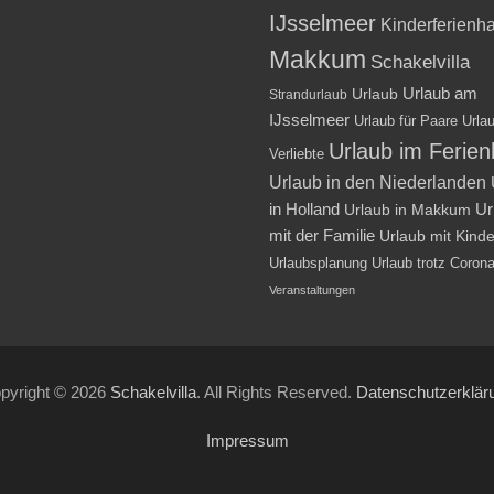
IJsselmeer
Kinderferienh
Makkum
Schakelvilla
Urlaub am
Urlaub
Strandurlaub
IJsselmeer
Urlaub für Paare
Urlau
Urlaub im Ferie
Verliebte
Urlaub in den Niederlanden
in Holland
Ur
Urlaub in Makkum
mit der Familie
Urlaub mit Kind
Urlaubsplanung
Urlaub trotz Coron
Veranstaltungen
pyright © 2026
Schakelvilla
. All Rights Reserved.
Datenschutzerklär
Impressum