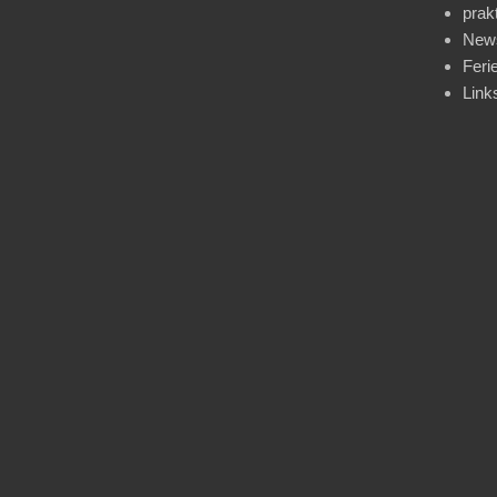
prak
News
Feri
Link