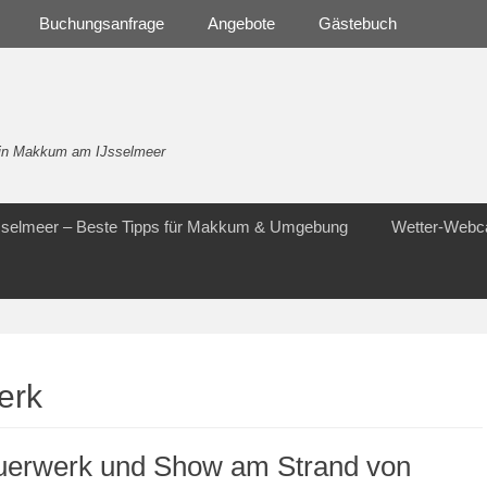
Buchungsanfrage
Angebote
Gästebuch
- in Makkum am IJsselmeer
Jsselmeer – Beste Tipps für Makkum & Umgebung
Wetter-Web
erk
uerwerk und Show am Strand von