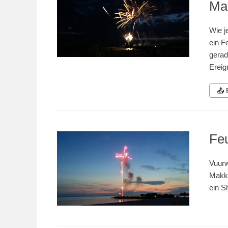
Ma
Wie j
ein F
gerad
Ereig
📤
Fe
Vuur
Makku
ein 