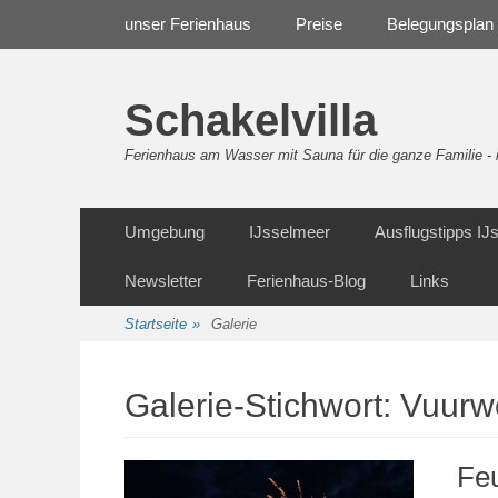
Weiter
Navigation
unser Ferienhaus
Preise
Belegungsplan
zum
Inhalt
Schakelvilla
Ferienhaus am Wasser mit Sauna für die ganze Familie 
Weiter
Sekundäre Navigation
Umgebung
IJsselmeer
Ausflugstipps I
zum
Inhalt
Newsletter
Ferienhaus-Blog
Links
Startseite
»
Galerie
Galerie-Stichwort:
Vuurw
Fe