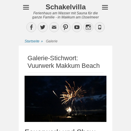
Schakelvilla
Ferienhaus am Wasser mit Sauna für die
ganze Familie - in Makkum am IJsselmeer
Facebook
Twitter
Email
Pinterest
YouTube
Instagram
Phone
Startseite
»
Galerie
Galerie-Stichwort:
Vuurwerk Makkum Beach