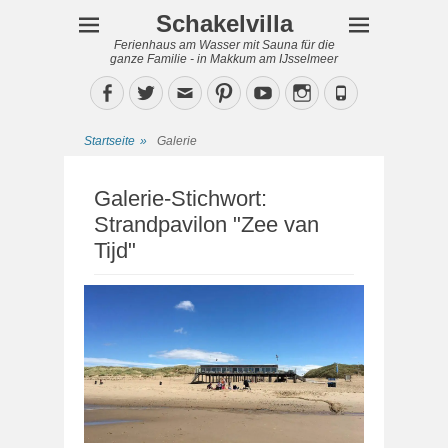
Schakelvilla
Ferienhaus am Wasser mit Sauna für die
ganze Familie - in Makkum am IJsselmeer
Facebook
Twitter
Email
Pinterest
YouTube
Instagram
Phone
Startseite
»
Galerie
Galerie-Stichwort:
Strandpavilon "Zee van
Tijd"