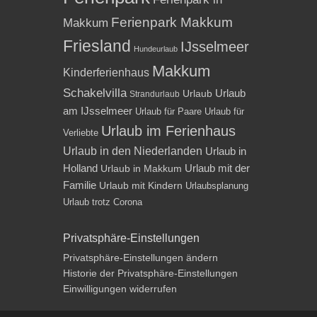
Ferienpark Makkum
Makkum
Friesland
IJsselmeer
Hundeurlaub
Makkum
Kinderferienhaus
Schakelvilla
Urlaub
Urlaub
Strandurlaub
am IJsselmeer
Urlaub für Paare
Urlaub für
Urlaub im Ferienhaus
Verliebte
Urlaub in den Niederlanden
Urlaub in
Holland
Urlaub mit der
Urlaub in Makkum
Familie
Urlaub mit Kindern
Urlaubsplanung
Urlaub trotz Corona
Privatsphäre-Einstellungen
Privatsphäre-Einstellungen ändern
Historie der Privatsphäre-Einstellungen
Einwilligungen widerrufen