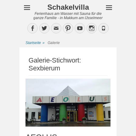
Schakelvilla
Ferienhaus am Wasser mit Sauna für die
ganze Familie - in Makkum am IJsselmeer
Facebook
Twitter
Email
Pinterest
YouTube
Instagram
Phone
Startseite
»
Galerie
Galerie-Stichwort:
Sexbierum