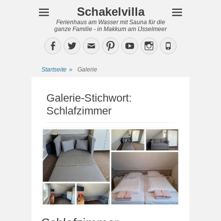
Schakelvilla
Ferienhaus am Wasser mit Sauna für die
ganze Familie - in Makkum am IJsselmeer
Facebook
Twitter
Email
Pinterest
YouTube
Instagram
Phone
Startseite
»
Galerie
Galerie-Stichwort:
Schlafzimmer