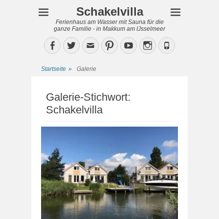
Schakelvilla
Ferienhaus am Wasser mit Sauna für die
ganze Familie - in Makkum am IJsselmeer
Facebook
Twitter
Email
Pinterest
YouTube
Instagram
Phone
Startseite
»
Galerie
Galerie-Stichwort:
Schakelvilla