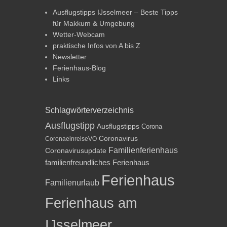
Ausflugstipps IJsselmeer – Beste Tipps
für Makkum & Umgebung
Wetter-Webcam
praktische Infos von A bis Z
Newsletter
Ferienhaus-Blog
Links
Schlagwörterverzeichnis
Ausflugstipp
Ausflugstipps
Corona
Coronavirus
CoronaeinreiseVO
Familienferienhaus
Coronavirusupdate
familienfreundliches Ferienhaus
Ferienhaus
Familienurlaub
Ferienhaus am
IJsselmeer