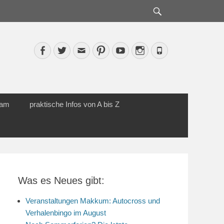
Suche
Facebook
Twitter
Email
Pinterest
YouTube
Instagram
Phone
cam
praktische Infos von A bis Z
Was es Neues gibt:
Veranstaltungen Makkum: Autocross und
Verhalenbingo im August