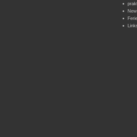
prak
News
Feri
Link