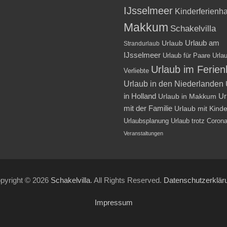
IJsselmeer
Kinderferienh
Makkum
Schakelvilla
Urlaub am
Urlaub
Strandurlaub
IJsselmeer
Urlaub für Paare
Urlau
Urlaub im Ferie
Verliebte
Urlaub in den Niederlanden
in Holland
Ur
Urlaub in Makkum
mit der Familie
Urlaub mit Kind
Urlaubsplanung
Urlaub trotz Coron
Veranstaltungen
pyright © 2026
Schakelvilla
. All Rights Reserved.
Datenschutzerklär
Impressum