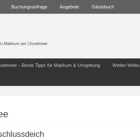
Buchungsanfrage
Angebote
Gästebuch
- in Makkum am IJsselmeer
Jsselmeer – Beste Tipps für Makkum & Umgebung
Wetter-Web
ee
schlussdeich