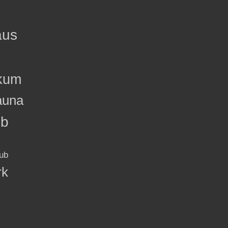
aus
kum
auna
ub
ub
rk