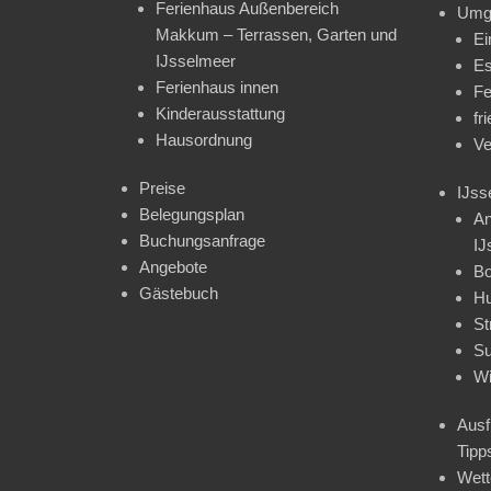
Ferienhaus Außenbereich
Umg
Makkum – Terrassen, Garten und
Ei
IJsselmeer
Es
Ferienhaus innen
Fe
Kinderausstattung
fr
Hausordnung
Ve
Preise
IJss
Belegungsplan
An
Buchungsanfrage
IJ
Angebote
Bo
Gästebuch
H
St
Su
Wi
Ausf
Tipp
Wet