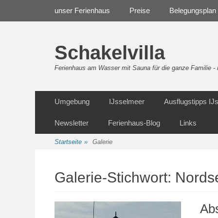
Weiter
Navigation
unser Ferienhaus
Preise
Belegungsplan
zum
Inhalt
Schakelvilla
Ferienhaus am Wasser mit Sauna für die ganze Familie 
Weiter
Sekundäre Navigation
Umgebung
IJsselmeer
Ausflugstipps I
zum
Inhalt
Newsletter
Ferienhaus-Blog
Links
Startseite
»
Galerie
Galerie-Stichwort:
Nords
Ab