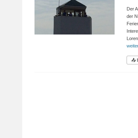
Der A
der N
Ferie
Inter
Lore
weit
📤