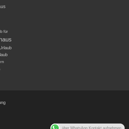
aus
b für
nhaus
Urlaub
laub
ern
a
ung
über WhatsApp Kontakt aufnehmen