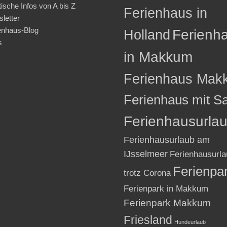
tische Infos von A bis Z
Ferienhaus in
letter
enhaus-Blog
Holland
Ferienh
s
in Makkum
Ferienhaus Mak
Ferienhaus mit S
Ferienhausurla
Ferienhausurlaub am
IJsselmeer
Ferienhausurla
Ferienpa
trotz Corona
Ferienpark in Makkum
Ferienpark Makkum
Friesland
Hundeurlaub