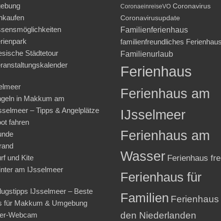
ebung
Coronavirus
CoronaeinreiseVO
nkaufen
Coronavirusupdate
sensmöglichkeiten
Familienferienhaus
rienpark
familienfreundliches Ferienhau
iesische Städtetour
Familienurlaub
ranstaltungskalender
Ferienhaus
elmeer
Ferienhaus am
geln in Makkum am
sselmeer – Tipps & Angelplätze
IJsselmeer
ot fahren
Ferienhaus am
unde
rand
Wasser
rf und Kite
Ferienhaus fre
nter am IJsselmeer
Ferienhaus für
lugstipps IJsselmeer – Beste
Familien
Ferienhaus 
s für Makkum & Umgebung
den Niederlanden
ter-Webcam