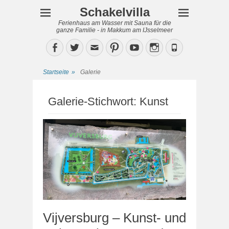
Schakelvilla
Ferienhaus am Wasser mit Sauna für die
ganze Familie - in Makkum am IJsselmeer
Facebook
Twitter
Email
Pinterest
YouTube
Instagram
Phone
Startseite
»
Galerie
Galerie-Stichwort:
Kunst
Vijversburg – Kunst- und