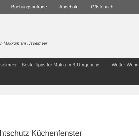
Buchungsanfrage
Angebote
Gästebuch
- in Makkum am IJsselmeer
Jsselmeer – Beste Tipps für Makkum & Umgebung
Wetter-Web
htschutz Küchenfenster