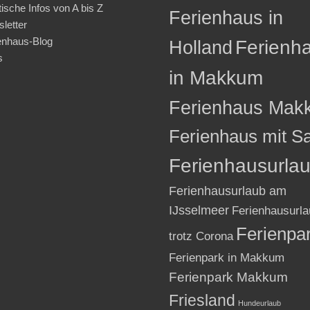
tische Infos von A bis Z
Ferienhaus in
letter
enhaus-Blog
Holland
Ferienh
s
in Makkum
Ferienhaus Mak
Ferienhaus mit S
Ferienhausurla
Ferienhausurlaub am
IJsselmeer
Ferienhausurla
Ferienpa
trotz Corona
Ferienpark in Makkum
Ferienpark Makkum
Friesland
Hundeurlaub