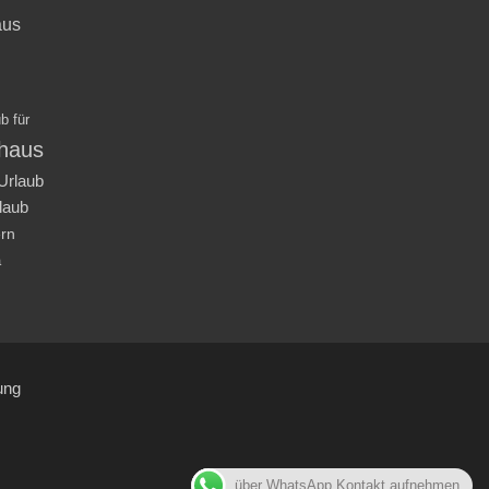
aus
b für
nhaus
Urlaub
laub
ern
a
ung
über WhatsApp Kontakt aufnehmen