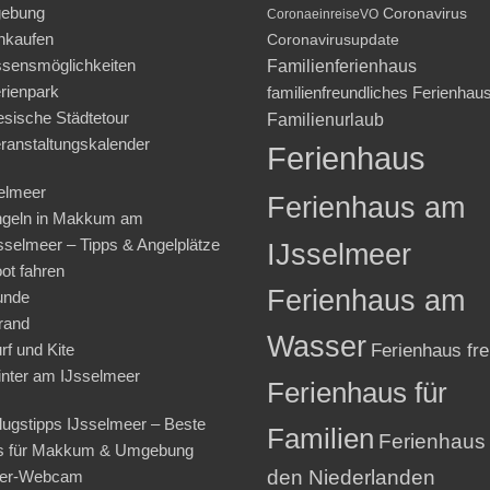
ebung
Coronavirus
CoronaeinreiseVO
nkaufen
Coronavirusupdate
sensmöglichkeiten
Familienferienhaus
rienpark
familienfreundliches Ferienhau
iesische Städtetour
Familienurlaub
ranstaltungskalender
Ferienhaus
elmeer
Ferienhaus am
geln in Makkum am
sselmeer – Tipps & Angelplätze
IJsselmeer
ot fahren
Ferienhaus am
unde
rand
Wasser
rf und Kite
Ferienhaus fre
nter am IJsselmeer
Ferienhaus für
lugstipps IJsselmeer – Beste
Familien
Ferienhaus 
s für Makkum & Umgebung
den Niederlanden
ter-Webcam