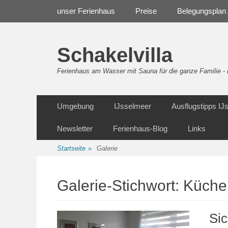
Weiter
Navigation
unser Ferienhaus
Preise
Belegungsplan
zum
Inhalt
Schakelvilla
Ferienhaus am Wasser mit Sauna für die ganze Familie 
Weiter
Sekundäre Navigation
Umgebung
IJsselmeer
Ausflugstipps I
zum
Inhalt
Newsletter
Ferienhaus-Blog
Links
Startseite
»
Galerie
Galerie-Stichwort:
Küche
Sic