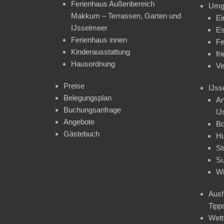
Ferienhaus Außenbereich
Umg
Makkum – Terrassen, Garten und
Ei
IJsselmeer
Es
Ferienhaus innen
Fe
Kinderausstattung
fr
Hausordnung
Ve
Preise
IJss
Belegungsplan
An
Buchungsanfrage
IJ
Angebote
Bo
Gästebuch
H
St
Su
Wi
Ausf
Tipp
Wet