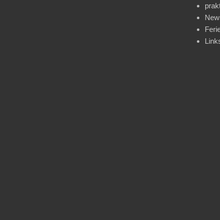
prak
News
Feri
Link