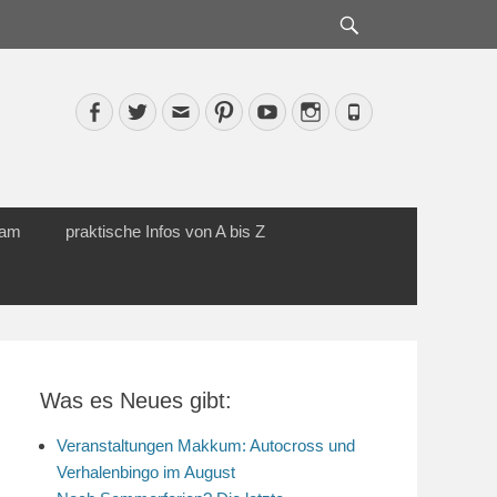
Suche
Facebook
Twitter
Email
Pinterest
YouTube
Instagram
Phone
cam
praktische Infos von A bis Z
Was es Neues gibt:
Veranstaltungen Makkum: Autocross und
Verhalenbingo im August