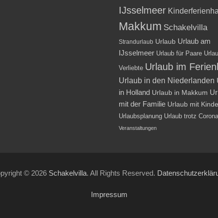
IJsselmeer
Kinderferienh
Makkum
Schakelvilla
Urlaub am
Urlaub
Strandurlaub
IJsselmeer
Urlaub für Paare
Urlau
Urlaub im Ferie
Verliebte
Urlaub in den Niederlanden
in Holland
Ur
Urlaub in Makkum
mit der Familie
Urlaub mit Kind
Urlaubsplanung
Urlaub trotz Coron
Veranstaltungen
pyright © 2026
Schakelvilla
. All Rights Reserved.
Datenschutzerklär
Impressum