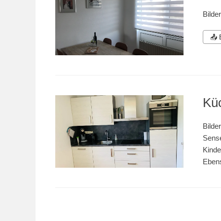
Bilde
📤
Kü
Bilde
Sense
Kinde
Ebens