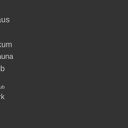
aus
kum
auna
ub
ub
rk