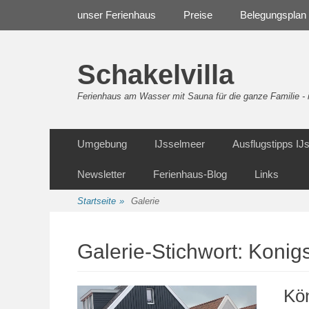
Weiter
Navigation
unser Ferienhaus
Preise
Belegungsplan
zum
Inhalt
Schakelvilla
Ferienhaus am Wasser mit Sauna für die ganze Familie 
Weiter
Sekundäre Navigation
Umgebung
IJsselmeer
Ausflugstipps I
zum
Inhalt
Newsletter
Ferienhaus-Blog
Links
Startseite
»
Galerie
Galerie-Stichwort:
Konig
Kö