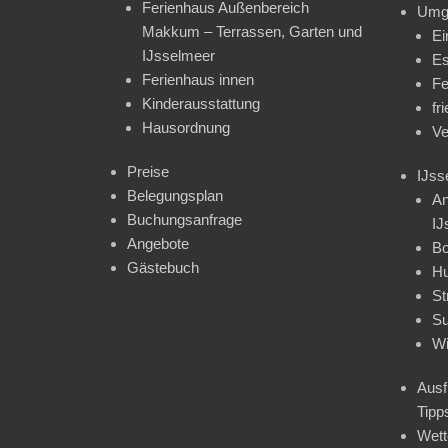
Ferienhaus Außenbereich
Umg
Makkum – Terrassen, Garten und
Ei
IJsselmeer
Es
Ferienhaus innen
Fe
Kinderausstattung
fr
Hausordnung
Ve
Preise
IJss
Belegungsplan
An
Buchungsanfrage
IJ
Angebote
Bo
Gästebuch
H
St
Su
Wi
Ausf
Tipp
Wet