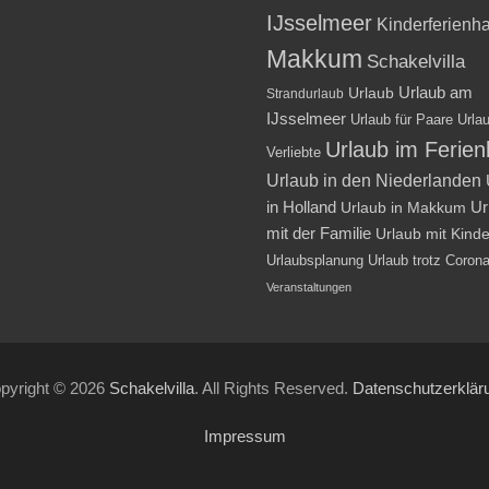
IJsselmeer
Kinderferienh
Makkum
Schakelvilla
Urlaub am
Urlaub
Strandurlaub
IJsselmeer
Urlaub für Paare
Urlau
Urlaub im Ferie
Verliebte
Urlaub in den Niederlanden
in Holland
Ur
Urlaub in Makkum
mit der Familie
Urlaub mit Kind
Urlaubsplanung
Urlaub trotz Coron
Veranstaltungen
pyright © 2026
Schakelvilla
. All Rights Reserved.
Datenschutzerklär
Impressum