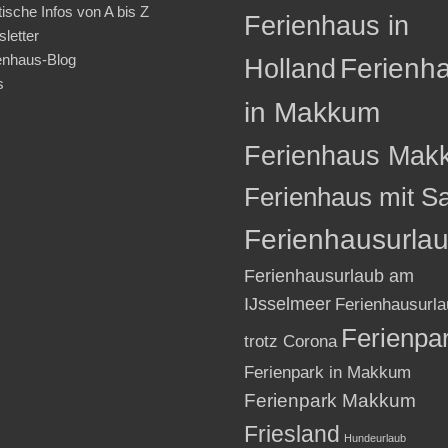
tische Infos von A bis Z
Ferienhaus in
letter
enhaus-Blog
Holland
Ferienh
s
in Makkum
Ferienhaus Mak
Ferienhaus mit S
Ferienhausurla
Ferienhausurlaub am
IJsselmeer
Ferienhausurla
Ferienpa
trotz Corona
Ferienpark in Makkum
Ferienpark Makkum
Friesland
Hundeurlaub