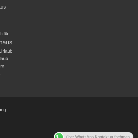
aus
b für
nhaus
Urlaub
laub
ern
a
ung
über WhatsApp Kontakt aufnehmen