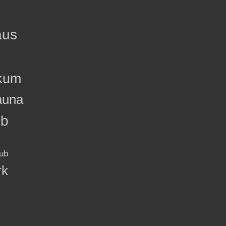
aus
kum
auna
ub
ub
rk