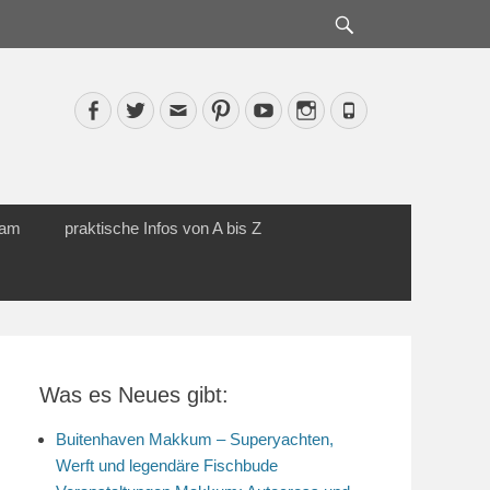
Suche
Facebook
Twitter
Email
Pinterest
YouTube
Instagram
Phone
cam
praktische Infos von A bis Z
Was es Neues gibt:
Buitenhaven Makkum – Superyachten,
Werft und legendäre Fischbude