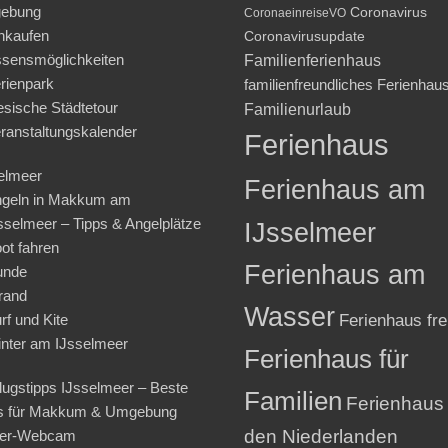
ebung
Coronavirus
CoronaeinreiseVO
nkaufen
Coronavirusupdate
sensmöglichkeiten
Familienferienhaus
rienpark
familienfreundliches Ferienhau
iesische Städtetour
Familienurlaub
ranstaltungskalender
Ferienhaus
elmeer
Ferienhaus am
geln in Makkum am
sselmeer – Tipps & Angelplätze
IJsselmeer
ot fahren
Ferienhaus am
unde
rand
Wasser
rf und Kite
Ferienhaus fre
nter am IJsselmeer
Ferienhaus für
lugstipps IJsselmeer – Beste
Familien
Ferienhaus 
s für Makkum & Umgebung
den Niederlanden
ter-Webcam