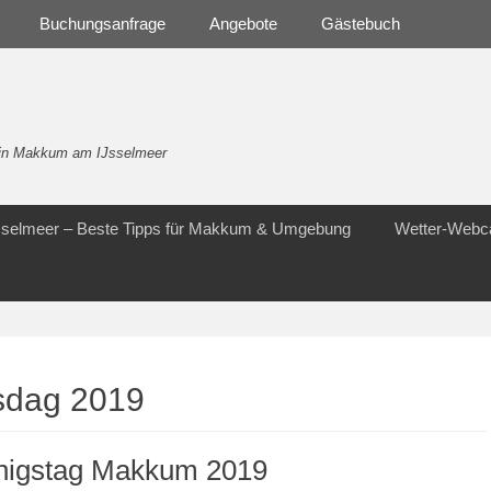
Buchungsanfrage
Angebote
Gästebuch
- in Makkum am IJsselmeer
Jsselmeer – Beste Tipps für Makkum & Umgebung
Wetter-Web
sdag 2019
nigstag Makkum 2019