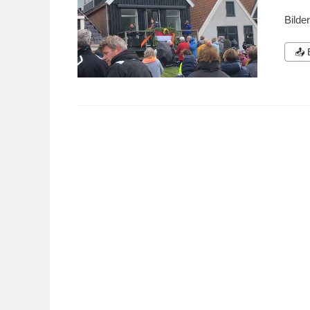
Bilde
📤