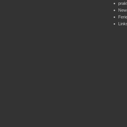
prak
News
Feri
Link