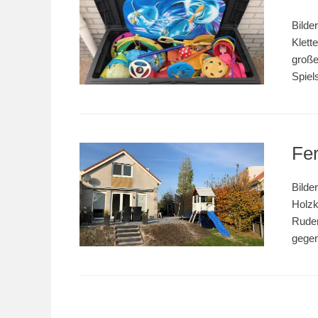
Bilde
Klett
große
Spiel
Fe
Bilde
Holzk
Ruder
gegen