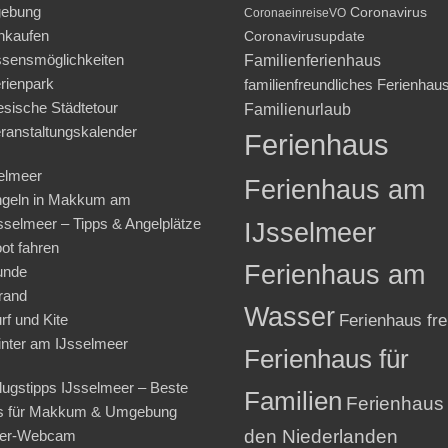
ebung
Coronavirus
CoronaeinreiseVO
nkaufen
Coronavirusupdate
sensmöglichkeiten
Familienferienhaus
rienpark
familienfreundliches Ferienhau
iesische Städtetour
Familienurlaub
ranstaltungskalender
Ferienhaus
elmeer
Ferienhaus am
geln in Makkum am
sselmeer – Tipps & Angelplätze
IJsselmeer
ot fahren
Ferienhaus am
unde
rand
Wasser
rf und Kite
Ferienhaus fre
nter am IJsselmeer
Ferienhaus für
lugstipps IJsselmeer – Beste
Familien
Ferienhaus 
s für Makkum & Umgebung
den Niederlanden
ter-Webcam