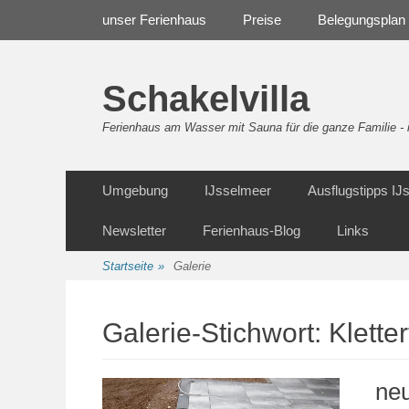
Weiter
Navigation
unser Ferienhaus
Preise
Belegungsplan
zum
Inhalt
Schakelvilla
Ferienhaus am Wasser mit Sauna für die ganze Familie 
Weiter
Sekundäre Navigation
Umgebung
IJsselmeer
Ausflugstipps I
zum
Inhalt
Newsletter
Ferienhaus-Blog
Links
Startseite
»
Galerie
Galerie-Stichwort:
Klette
ne