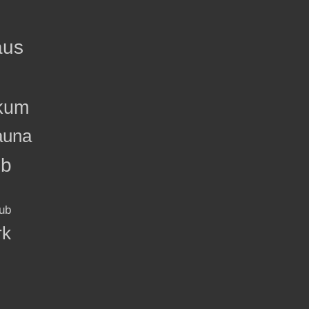
aus
kum
auna
ub
ub
rk