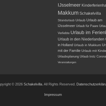
IJsselmeer
Kinderferienh
Makkum
Schakelvilla
Urlaub am
Urlaub
Strandurlaub
IJsselmeer
Urlaub für Paare
Urlau
Urlaub im Ferie
Verliebte
Urlaub in den Niederlanden
in Holland
Ur
Urlaub in Makkum
mit der Familie
Urlaub mit Kind
Urlaubsplanung
Urlaub trotz Coron
Veranstaltungen
pyright © 2026
Schakelvilla
. All Rights Reserved.
Datenschutzerklär
Impressum