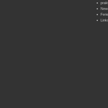
prak
News
Feri
Link