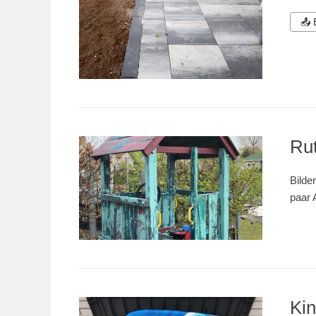
📤
Ru
Bilde
paar 
Kin