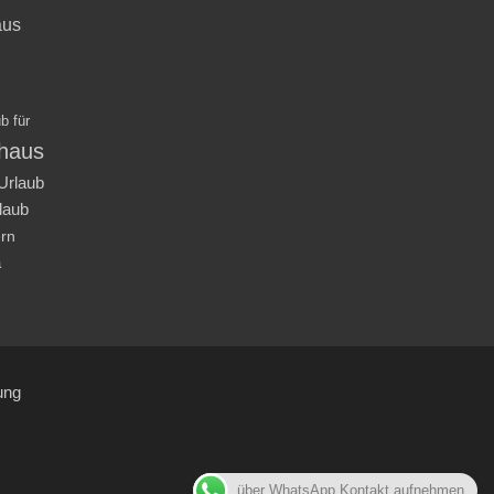
aus
b für
nhaus
Urlaub
laub
ern
a
ung
über WhatsApp Kontakt aufnehmen