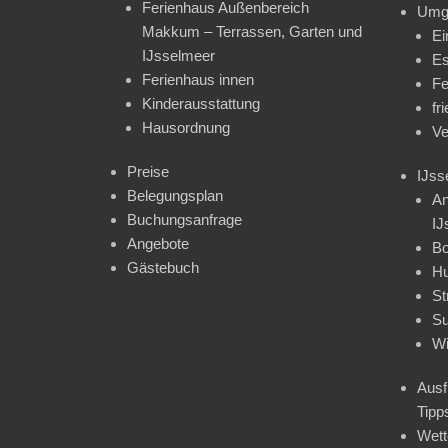
Ferienhaus Außenbereich
Umg
Makkum – Terrassen, Garten und
Ei
IJsselmeer
Es
Ferienhaus innen
Fe
Kinderausstattung
fr
Hausordnung
Ve
Preise
IJss
Belegungsplan
An
Buchungsanfrage
IJ
Angebote
Bo
Gästebuch
H
St
Su
Wi
Ausf
Tipp
Wet