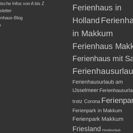
tische Infos von A bis Z
Ferienhaus in
letter
enhaus-Blog
Holland
Ferienh
s
in Makkum
Ferienhaus Mak
Ferienhaus mit S
Ferienhausurla
Ferienhausurlaub am
IJsselmeer
Ferienhausurla
Ferienpa
trotz Corona
Ferienpark in Makkum
Ferienpark Makkum
Friesland
Hundeurlaub