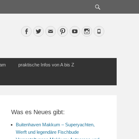
Suche
Facebook
Twitter
Email
Pinterest
YouTube
Instagram
Phone
cam
praktische Infos von A bis Z
Was es Neues gibt:
Buitenhaven Makkum – Superyachten,
Werft und legendäre Fischbude