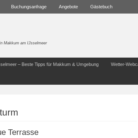
Buchungsanfrage
Angebote
Gästebuch
- in Makkum am IJsselmeer
Jsselmeer – Beste Tipps für Makkum & Umgebung
Wetter-Web
rturm
ue Terrasse