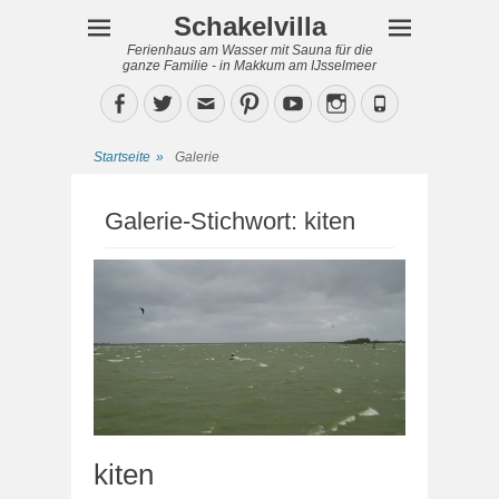
Schakelvilla
Ferienhaus am Wasser mit Sauna für die
ganze Familie - in Makkum am IJsselmeer
Facebook
Twitter
Email
Pinterest
YouTube
Instagram
Phone
Startseite
»
Galerie
Galerie-Stichwort:
kiten
kiten