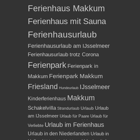
Ferienhaus Makkum
Ferienhaus mit Sauna
Ferienhausurlaub
Ferienhausurlaub am IJsselmeer
Ferienhausurlaub trotz Corona
Ferienpark
Ferienpark in
Ferienpark Makkum
Makkum
Friesland
IJsselmeer
Hundeurlaub
Makkum
Kinderferienhaus
Schakelvilla
Urlaub
Urlaub
Strandurlaub
am IJsselmeer
Urlaub für Paare
Urlaub für
Urlaub im Ferienhaus
Verliebte
Urlaub in den Niederlanden
Urlaub in