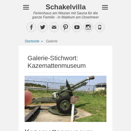
Schakelvilla
Ferienhaus am Wasser mit Sauna für die
ganze Familie - in Makkum am IJsselmeer
Facebook
Twitter
Email
Pinterest
YouTube
Instagram
Phone
Startseite
»
Galerie
Galerie-Stichwort:
Kazemattenmuseum