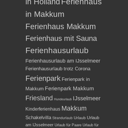
in Holland
Ferienhaus
in Makkum
Ferienhaus Makkum
Ferienhaus mit Sauna
Ferienhausurlaub
Ferienhausurlaub am IJsselmeer
Ferienhausurlaub trotz Corona
Ferienpark
Ferienpark in
Ferienpark Makkum
Makkum
Friesland
IJsselmeer
Hundeurlaub
Makkum
Kinderferienhaus
Schakelvilla
Urlaub
Urlaub
Strandurlaub
am IJsselmeer
Urlaub für Paare
Urlaub für