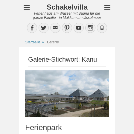
Schakelvilla
Ferienhaus am Wasser mit Sauna für die
ganze Familie - in Makkum am IJsselmeer
Facebook
Twitter
Email
Pinterest
YouTube
Instagram
Phone
Startseite
»
Galerie
Galerie-Stichwort:
Kanu
Ferienpark