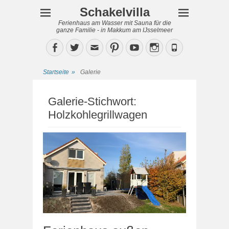
Schakelvilla
Ferienhaus am Wasser mit Sauna für die
ganze Familie - in Makkum am IJsselmeer
Facebook
Twitter
Email
Pinterest
YouTube
Instagram
Phone
Startseite
»
Galerie
Galerie-Stichwort:
Holzkohlegrillwagen