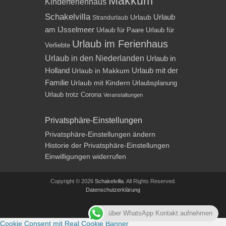
Makkum
Kinderferienhaus
Schakelvilla
Urlaub
Urlaub
Strandurlaub
am IJsselmeer
Urlaub für Paare
Urlaub für
Urlaub im Ferienhaus
Verliebte
Urlaub in den Niederlanden
Urlaub in
Holland
Urlaub mit der
Urlaub in Makkum
Familie
Urlaub mit Kindern
Urlaubsplanung
Urlaub trotz Corona
Veranstaltungen
Privatsphäre-Einstellungen
Privatsphäre-Einstellungen ändern
Historie der Privatsphäre-Einstellungen
Einwilligungen widerrufen
Copyright © 2026
Schakelvilla
. All Rights Reserved.
Datenschutzerklärung
Impressum
über WhatsApp Kontakt aufnehmen
Cookie Consent mit Real Cookie Banner