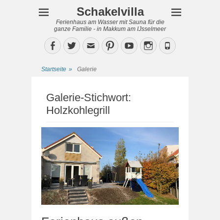
Schakelvilla
Ferienhaus am Wasser mit Sauna für die
ganze Familie - in Makkum am IJsselmeer
Facebook
Twitter
Email
Pinterest
YouTube
Instagram
Phone
Startseite
»
Galerie
Galerie-Stichwort:
Holzkohlegrill