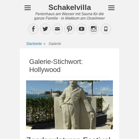
Schakelvilla
Ferienhaus am Wasser mit Sauna für die
ganze Familie - in Makkum am IJsselmeer
Facebook
Twitter
Email
Pinterest
YouTube
Instagram
Phone
Startseite
»
Galerie
Galerie-Stichwort:
Hollywood