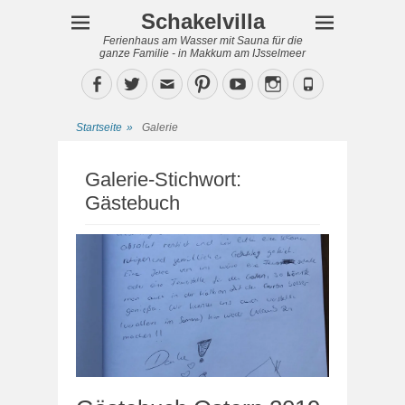
Schakelvilla
Ferienhaus am Wasser mit Sauna für die
ganze Familie - in Makkum am IJsselmeer
Facebook
Twitter
Email
Pinterest
YouTube
Instagram
Phone
Startseite
»
Galerie
Galerie-Stichwort:
Gästebuch