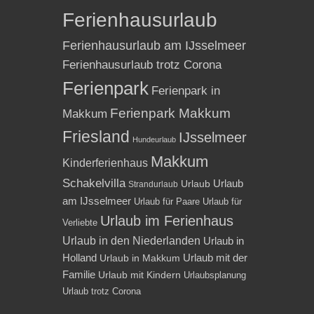
Ferienhausurlaub
Ferienhausurlaub am IJsselmeer
Ferienhausurlaub trotz Corona
Ferienpark
Ferienpark in
Ferienpark Makkum
Makkum
Friesland
IJsselmeer
Hundeurlaub
Makkum
Kinderferienhaus
Schakelvilla
Urlaub
Urlaub
Strandurlaub
am IJsselmeer
Urlaub für Paare
Urlaub für
Urlaub im Ferienhaus
Verliebte
Urlaub in den Niederlanden
Urlaub in
Holland
Urlaub mit der
Urlaub in Makkum
Familie
Urlaub mit Kindern
Urlaubsplanung
Urlaub trotz Corona