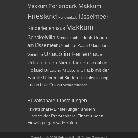
Ferienpark Makkum
Makkum
Friesland
IJsselmeer
Hundeurlaub
Makkum
Kinderferienhaus
Schakelvilla
Urlaub
Urlaub
Strandurlaub
am IJsselmeer
Urlaub für Paare
Urlaub für
Urlaub im Ferienhaus
Verliebte
Urlaub in den Niederlanden
Urlaub in
Holland
Urlaub mit der
Urlaub in Makkum
Familie
Urlaub mit Kindern
Urlaubsplanung
Urlaub trotz Corona
Veranstaltungen
Privatsphäre-Einstellungen
Privatsphäre-Einstellungen ändern
Historie der Privatsphäre-Einstellungen
Einwilligungen widerrufen
Copyright © 2026
Schakelvilla
. All Rights Reserved.