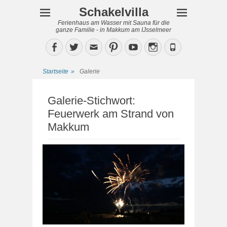
Schakelvilla
Ferienhaus am Wasser mit Sauna für die
ganze Familie - in Makkum am IJsselmeer
Facebook
Twitter
Email
Pinterest
YouTube
Instagram
Phone
Startseite
»
Galerie
Galerie-Stichwort:
Feuerwerk am Strand von
Makkum