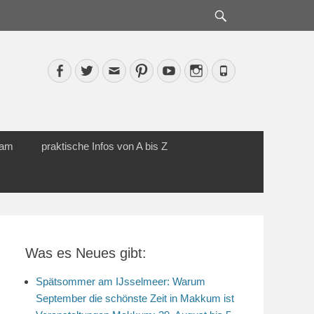
Suche
Facebook
Twitter
Email
Pinterest
YouTube
Instagram
Phone
cam
praktische Infos von A bis Z
Was es Neues gibt:
Spätsommer am IJsselmeer: Warum
September die schönste Zeit in Makkum ist