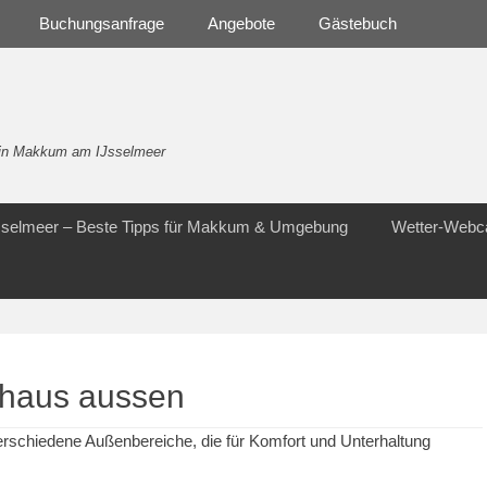
Buchungsanfrage
Angebote
Gästebuch
- in Makkum am IJsselmeer
Jsselmeer – Beste Tipps für Makkum & Umgebung
Wetter-Web
nhaus aussen
rschiedene Außenbereiche, die für Komfort und Unterhaltung