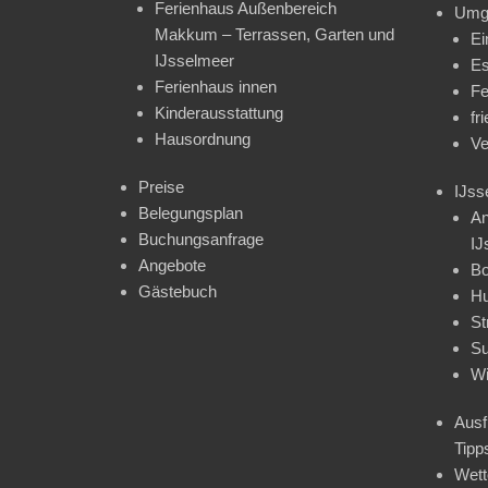
Ferienhaus Außenbereich
Umg
Makkum – Terrassen, Garten und
Ei
IJsselmeer
Es
Ferienhaus innen
Fe
Kinderausstattung
fr
Hausordnung
Ve
Preise
IJss
Belegungsplan
An
Buchungsanfrage
IJ
Angebote
Bo
Gästebuch
H
St
Su
Wi
Ausf
Tipp
Wet