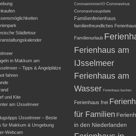
ebung
Coronavirus
CoronaeinreiseVO
nkaufen
Coronavirusupdate
sensmöglichkeiten
Familienferienhaus
rienpark
familienfreundliches Ferienhau
iesische Städtetour
Ferienh
Familienurlaub
ranstaltungskalender
Ferienhaus am
elmeer
geln in Makkum am
IJsselmeer
sselmeer – Tipps & Angelplätze
Ferienhaus am
ot fahren
unde
Wasser
rand
Ferienhaus buchen
rf und Kite
Ferien
Ferienhaus frei
nter am IJsselmeer
für Familien
Ferien
lugstipps IJsselmeer – Beste
in den Niederlanden
s für Makkum & Umgebung
ter-Webcam