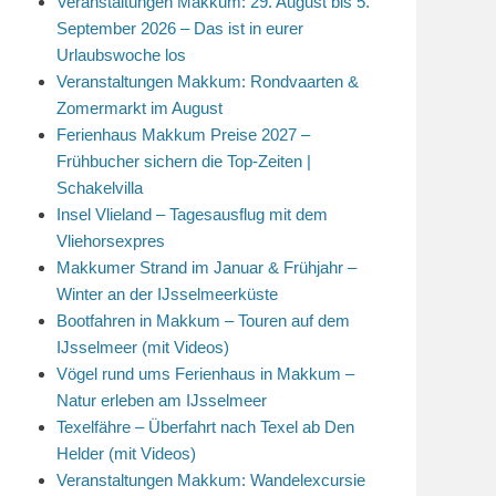
Veranstaltungen Makkum: 29. August bis 5.
September 2026 – Das ist in eurer
Urlaubswoche los
Veranstaltungen Makkum: Rondvaarten &
Zomermarkt im August
Ferienhaus Makkum Preise 2027 –
Frühbucher sichern die Top-Zeiten |
Schakelvilla
Insel Vlieland – Tagesausflug mit dem
Vliehorsexpres
Makkumer Strand im Januar & Frühjahr –
Winter an der IJsselmeerküste
Bootfahren in Makkum – Touren auf dem
IJsselmeer (mit Videos)
Vögel rund ums Ferienhaus in Makkum –
Natur erleben am IJsselmeer
Texelfähre – Überfahrt nach Texel ab Den
Helder (mit Videos)
Veranstaltungen Makkum: Wandelexcursie