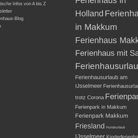
Ferienhaus in
tische Infos von A bis Z
letter
Holland
Ferienh
enhaus-Blog
in Makkum
s
Ferienhaus Mak
Ferienhaus mit S
Ferienhausurla
Ferienhausurlaub am
IJsselmeer
Ferienhausurla
Ferienpa
trotz Corona
Ferienpark in Makkum
Ferienpark Makkum
Friesland
Hundeurlaub
IJsselmeer
Kinderferienh