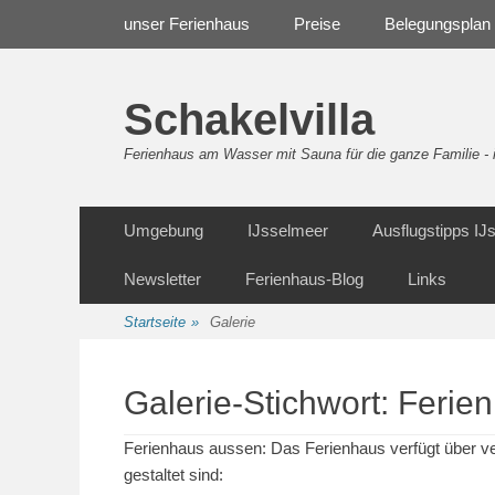
Weiter
Navigation
unser Ferienhaus
Preise
Belegungsplan
zum
Inhalt
Schakelvilla
Ferienhaus am Wasser mit Sauna für die ganze Familie 
Weiter
Sekundäre Navigation
Umgebung
IJsselmeer
Ausflugstipps I
zum
Inhalt
Newsletter
Ferienhaus-Blog
Links
Startseite
»
Galerie
Galerie-Stichwort:
Ferie
Ferienhaus aussen: Das Ferienhaus verfügt über ve
gestaltet sind: