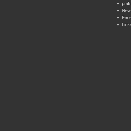
prak
News
Feri
Link