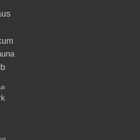
aus
kum
auna
ub
ub
rk
aus