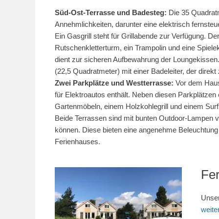
Süd-Ost-Terrasse und Badesteg:
Die 35 Quadratm
Annehmlichkeiten, darunter eine elektrisch fernst
Ein Gasgrill steht für Grillabende zur Verfügung. 
Rutschenkletterturm, ein Trampolin und eine Spiel
dient zur sicheren Aufbewahrung der Loungekissen.
(22,5 Quadratmeter) mit einer Badeleiter, der direk
Zwei Parkplätze und Westterrasse:
Vor dem Haus 
für Elektroautos enthält. Neben diesen Parkplätzen
Gartenmöbeln, einem Holzkohlegrill und einem Surfbr
Beide Terrassen sind mit bunten Outdoor-Lampen vo
können. Diese bieten eine angenehme Beleuchtung
Ferienhauses.
Fer
Unser
weit