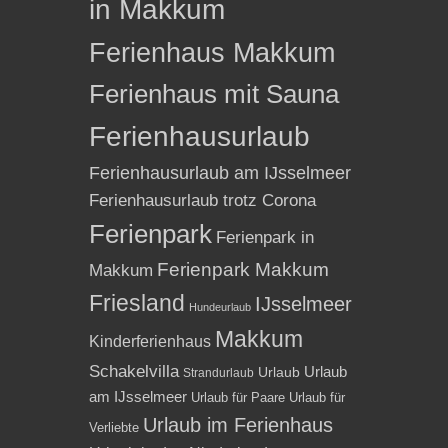
in Makkum
Ferienhaus Makkum
Ferienhaus mit Sauna
Ferienhausurlaub
Ferienhausurlaub am IJsselmeer
Ferienhausurlaub trotz Corona
Ferienpark
Ferienpark in
Ferienpark Makkum
Makkum
Friesland
IJsselmeer
Hundeurlaub
Makkum
Kinderferienhaus
Schakelvilla
Urlaub
Urlaub
Strandurlaub
am IJsselmeer
Urlaub für Paare
Urlaub für
Urlaub im Ferienhaus
Verliebte