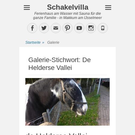
Schakelvilla
Ferienhaus am Wasser mit Sauna für die
ganze Familie - in Makkum am IJsselmeer
Facebook
Twitter
Email
Pinterest
YouTube
Instagram
Phone
Startseite
»
Galerie
Galerie-Stichwort:
De
Helderse Vallei