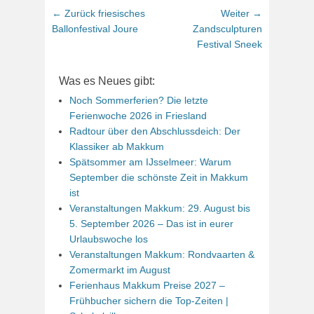
Beitragsnavigation
Vorhergehender
Nächster
← Zurück
friesisches
Weiter →
Beitrag:
Beitrag:
Ballonfestival Joure
Zandsculpturen
Festival Sneek
Was es Neues gibt:
Noch Sommerferien? Die letzte
Ferienwoche 2026 in Friesland
Radtour über den Abschlussdeich: Der
Klassiker ab Makkum
Spätsommer am IJsselmeer: Warum
September die schönste Zeit in Makkum
ist
Veranstaltungen Makkum: 29. August bis
5. September 2026 – Das ist in eurer
Urlaubswoche los
Veranstaltungen Makkum: Rondvaarten &
Zomermarkt im August
Ferienhaus Makkum Preise 2027 –
Frühbucher sichern die Top-Zeiten |