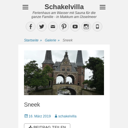
Schakelvilla
Ferienhaus am Wasser mit Sauna für die
ganze Familie - in Makkum am IJsselmeer
Facebook
Twitter
Email
Pinterest
YouTube
Instagram
Phone
Startseite
»
Galerie
»
Sneek
Sneek
Veröffentlicht
Autor
16. März 2019
schakelvilla
am
📤 BEITRAG TEILEN