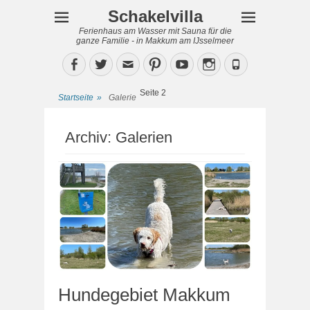
Schakelvilla
Ferienhaus am Wasser mit Sauna für die
ganze Familie - in Makkum am IJsselmeer
Facebook
Twitter
Email
Pinterest
YouTube
Instagram
Phone
Seite 2
Startseite
»
Galerie
Archiv:
Galerien
Hundegebiet Makkum