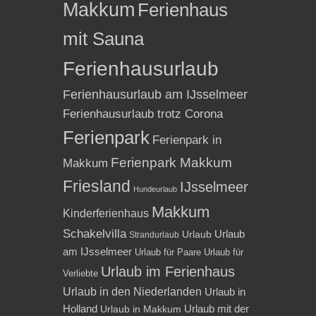
Makkum
Ferienhaus
mit Sauna
Ferienhausurlaub
Ferienhausurlaub am IJsselmeer
Ferienhausurlaub trotz Corona
Ferienpark
Ferienpark in
Ferienpark Makkum
Makkum
Friesland
IJsselmeer
Hundeurlaub
Makkum
Kinderferienhaus
Schakelvilla
Urlaub
Urlaub
Strandurlaub
am IJsselmeer
Urlaub für Paare
Urlaub für
Urlaub im Ferienhaus
Verliebte
Urlaub in den Niederlanden
Urlaub in
Holland
Urlaub mit der
Urlaub in Makkum