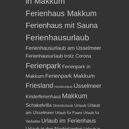
in Makkum
Ferienhaus Makkum
Ferienhaus mit Sauna
Ferienhausurlaub
Ferienhausurlaub am IJsselmeer
Ferienhausurlaub trotz Corona
Ferienpark
Ferienpark in
Ferienpark Makkum
Makkum
Friesland
IJsselmeer
Hundeurlaub
Makkum
Kinderferienhaus
Schakelvilla
Urlaub
Urlaub
Strandurlaub
am IJsselmeer
Urlaub für Paare
Urlaub für
Urlaub im Ferienhaus
Verliebte
Urlaub in den Niederlanden
Urlaub in