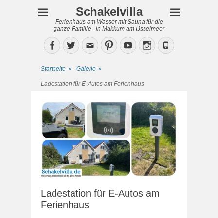
Schakelvilla
Ferienhaus am Wasser mit Sauna für die
ganze Familie - in Makkum am IJsselmeer
Facebook
Twitter
Email
Pinterest
YouTube
Instagram
Phone
Startseite
»
Galerie
»
Ladestation für E-Autos am Ferienhaus
Ladestation für E-Autos am
Ferienhaus