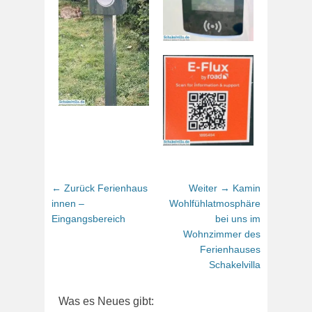
Beitragsnavigation
Vorhergehender
Nächster
← Zurück
Ferienhaus
Weiter →
Kamin
Beitrag:
Beitrag:
innen –
Wohlfühlatmosphäre
Eingangsbereich
bei uns im
Wohnzimmer des
Ferienhauses
Schakelvilla
Was es Neues gibt: