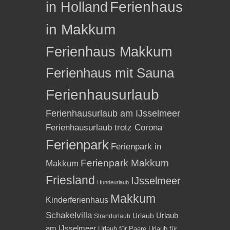
in Holland
Ferienhaus
in Makkum
Ferienhaus Makkum
Ferienhaus mit Sauna
Ferienhausurlaub
Ferienhausurlaub am IJsselmeer
Ferienhausurlaub trotz Corona
Ferienpark
Ferienpark in
Ferienpark Makkum
Makkum
Friesland
IJsselmeer
Hundeurlaub
Makkum
Kinderferienhaus
Schakelvilla
Urlaub
Urlaub
Strandurlaub
am IJsselmeer
Urlaub für Paare
Urlaub für