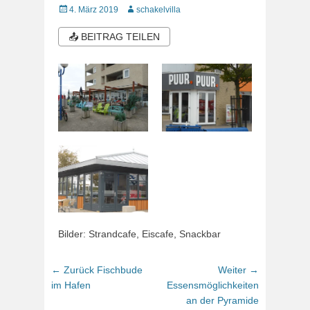
Veröffentlicht
Autor
4. März 2019
schakelvilla
am
📤 BEITRAG TEILEN
Bilder: Strandcafe, Eiscafe, Snackbar
Beitragsnavigation
Vorhergehender
Nächster
← Zurück
Fischbude
Weiter →
Beitrag:
Beitrag:
im Hafen
Essensmöglichkeiten
an der Pyramide