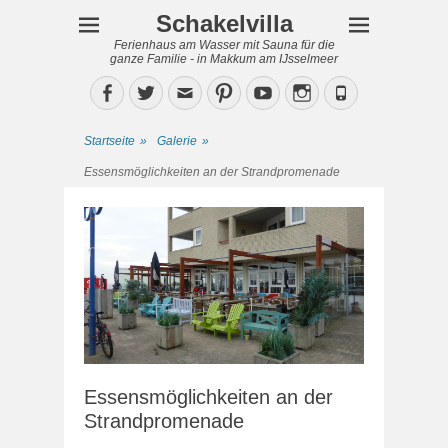
Schakelvilla
Ferienhaus am Wasser mit Sauna für die
ganze Familie - in Makkum am IJsselmeer
Facebook
Twitter
Email
Pinterest
YouTube
Instagram
Phone
Startseite
»
Galerie
»
Essensmöglichkeiten an der Strandpromenade
Essensmöglichkeiten an der
Strandpromenade