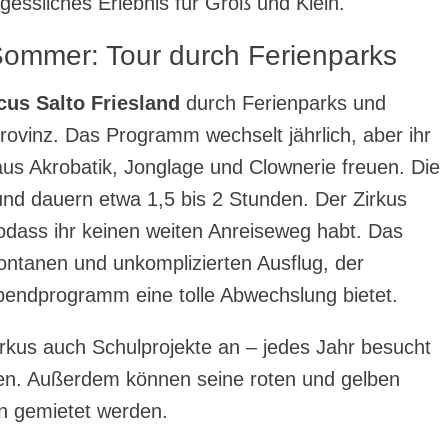
gessliches Erlebnis für Groß und Klein.
 Sommer: Tour durch Ferienparks
cus Salto Friesland
durch Ferienparks und
rovinz. Das Programm wechselt jährlich, aber ihr
us Akrobatik, Jonglage und Clownerie freuen. Die
 und dauern etwa 1,5 bis 2 Stunden. Der Zirkus
sodass ihr keinen weiten Anreiseweg habt. Das
ntanen und unkomplizierten Ausflug, der
endprogramm eine tolle Abwechslung bietet.
irkus auch Schulprojekte an – jedes Jahr besucht
den. Außerdem können seine roten und gelben
en gemietet werden.