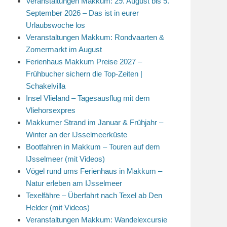
Veranstaltungen Makkum: 29. August bis 5.
September 2026 – Das ist in eurer
Urlaubswoche los
Veranstaltungen Makkum: Rondvaarten &
Zomermarkt im August
Ferienhaus Makkum Preise 2027 –
Frühbucher sichern die Top-Zeiten |
Schakelvilla
Insel Vlieland – Tagesausflug mit dem
Vliehorsexpres
Makkumer Strand im Januar & Frühjahr –
Winter an der IJsselmeerküste
Bootfahren in Makkum – Touren auf dem
IJsselmeer (mit Videos)
Vögel rund ums Ferienhaus in Makkum –
Natur erleben am IJsselmeer
Texelfähre – Überfahrt nach Texel ab Den
Helder (mit Videos)
Veranstaltungen Makkum: Wandelexcursie