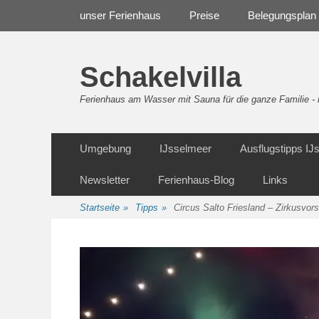
Weiter
Navigation
unser Ferienhaus
Preise
Belegungsplan
zum
Inhalt
Schakelvilla
Ferienhaus am Wasser mit Sauna für die ganze Familie 
Weiter
Sekundäre Navigation
Umgebung
IJsselmeer
Ausflugstipps I
zum
Inhalt
Newsletter
Ferienhaus-Blog
Links
Startseite
»
Tipps
»
Circus Salto Friesland – Zirkusvor