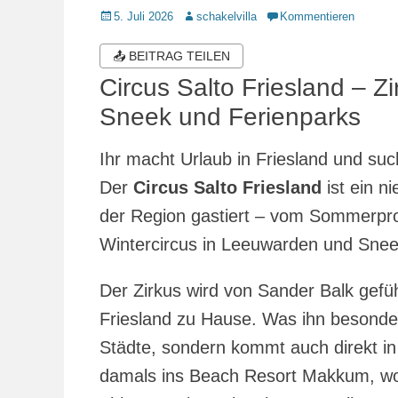
Veröffentlicht
Autor
5. Juli 2026
schakelvilla
Kommentieren
am
📤 BEITRAG TEILEN
Circus Salto Friesland – Z
Sneek und Ferienparks
Ihr macht Urlaub in Friesland und suc
Der
Circus Salto Friesland
ist ein n
der Region gastiert – vom Sommerpro
Wintercircus in Leeuwarden und Snee
Der Zirkus wird von Sander Balk gefüh
Friesland zu Hause. Was ihn besonder
Städte, sondern kommt auch direkt in
damals ins Beach Resort Makkum, wo 