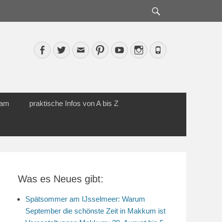
Suche
Facebook
Twitter
Email
Pinterest
YouTube
Instagram
Phone
cam
praktische Infos von A bis Z
Was es Neues gibt:
Spätsommer am IJsselmeer: Warum
September die schönste Zeit in Makkum ist